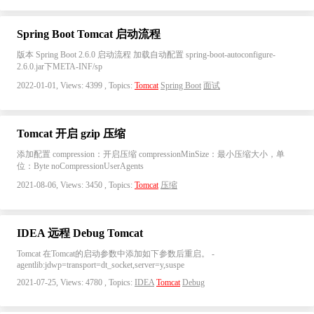
Spring Boot Tomcat 启动流程
版本 Spring Boot 2.6.0 启动流程 加载自动配置 spring-boot-autoconfigure-
2.6.0.jar下META-INF/sp
2022-01-01, Views: 4399 , Topics:
Tomcat
Spring Boot
面试
Tomcat 开启 gzip 压缩
添加配置 compression：开启压缩 compressionMinSize：最小压缩大小，单
位：Byte noCompressionUserAgents
2021-08-06, Views: 3450 , Topics:
Tomcat
压缩
IDEA 远程 Debug Tomcat
Tomcat 在Tomcat的启动参数中添加如下参数后重启。 -
agentlib:jdwp=transport=dt_socket,server=y,suspe
2021-07-25, Views: 4780 , Topics:
IDEA
Tomcat
Debug