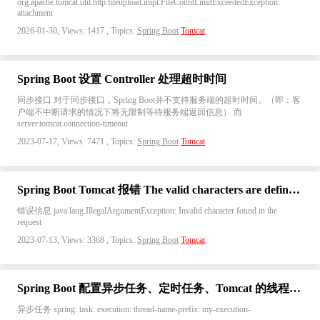
org.apache.tomcat.util.http.fileupload.impl.FileCountLimitExceededException:
attachment
2026-01-30, Views: 1417 , Topics:
Spring Boot
Tomcat
Spring Boot 设置 Controller 处理超时时间
同步接口 对于同步接口，Spring Boot并不支持服务端的超时时间。（即：客
户端不中断请求的情况下将无限制等待服务端返回信息） 而
server.tomcat.connection-timeout
2023-07-17, Views: 7471 , Topics:
Spring Boot
Tomcat
Spring Boot Tomcat 报错 The valid characters are defined in RFC 7230 and RFC 3986
错误信息 java.lang.IllegalArgumentException: Invalid character found in the
request
2023-07-13, Views: 3368 , Topics:
Spring Boot
Tomcat
Spring Boot 配置异步任务、定时任务、Tomcat 的线程池参数
异步任务 spring: task: execution: thread-name-prefix: my-execution-