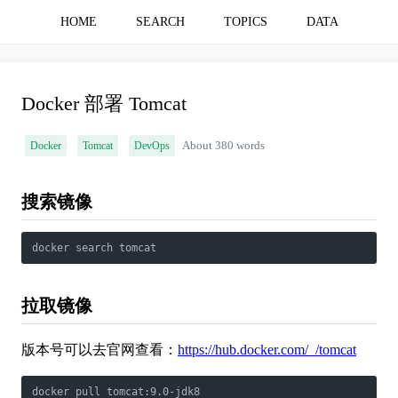
HOME
SEARCH
TOPICS
DATA
Docker 部署 Tomcat
Docker
Tomcat
DevOps
About 380 words
搜索镜像
docker search tomcat
拉取镜像
版本号可以去官网查看：
https://hub.docker.com/_/tomcat
docker pull tomcat:9.0-jdk8