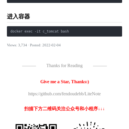
进入容器
docker exec -it c_tomcat bash
Views: 3,734 · Posted: 2022-02-04
———
Thanks for Reading
———
Give me a Star, Thanks:)
https://github.com/fendoudebb/LiteNote
扫描下方二维码关注公众号和小程序↓↓↓