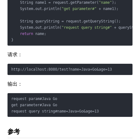
    String name1 = request.getParameter(
"name"
);

    System.out.println(
"get parameter#"
 + name1);

    String queryString = request.getQueryString();

    System.out.println(
"request query string#"
 + queryStrin
return
 name;

}
请求：
http://localhost:8080/test?name=Java+Go&age=13
输出：
request param#Java Go

get parameter#Java Go

request query string#name=Java+Go&age=13
参考