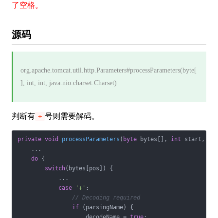
了空格。
源码
org.apache.tomcat.util.http.Parameters#processParameters(byte[
], int, int, java.nio.charset.Charset)
判断有
号则需要解码。
+
private
void
processParameters
(
byte
 bytes[], 
int
 start, 
in
    ...

do
 {

switch
(bytes[pos]) {

            ...

case
'+'
:

// Decoding required
if
 (parsingName) {

                    decodeName = 
true
;
