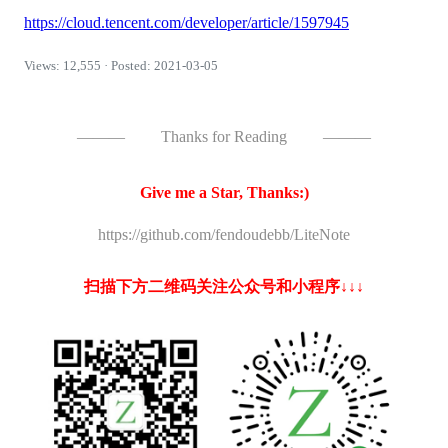
https://cloud.tencent.com/developer/article/1597945
Views: 12,555 · Posted: 2021-03-05
———
Thanks for Reading
———
Give me a Star, Thanks:)
https://github.com/fendoudebb/LiteNote
扫描下方二维码关注公众号和小程序↓↓↓