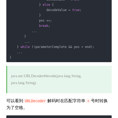
                } 
else
 {

                    decodeValue = 
true
;

                }

                pos ++;

break
;

            ...

        }

        ...

    } 
while
 (!parameterComplete && pos < end);

    ...

}
java.net.URLDecoder#decode(java.lang.String,
java.lang.String)
可以看到
解码时在匹配字符串
号时转换
URLDecoder
+
为了空格。