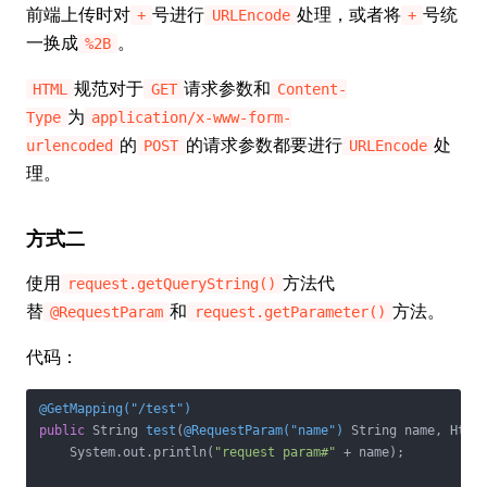
前端上传时对
号进行
处理，或者将
号统
+
URLEncode
+
一换成
。
%2B
规范对于
请求参数和
HTML
GET
Content-
为
Type
application/x-www-form-
的
的请求参数都要进行
处
urlencoded
POST
URLEncode
理。
方式二
使用
方法代
request.getQueryString()
替
和
方法。
@RequestParam
request.getParameter()
代码：
@GetMapping("/test")
public
 String 
test
(
@RequestParam("name")
 String name, Http
    System.out.println(
"request param#"
 + name);
