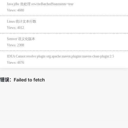
Java jdbc 批处理 rewriteBatchedStatements=true
Views: 4680
Linux 统计文本行数
Views: 4012
Semver 语义化版本
Views: 2308
IDEA Cannot resolve plugin org.apache.maven.plugins:maven-clean-plugin:2.5
Views: 4876