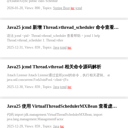
@EnableAsync public class Schedule
2026-01-20, Views: 890 , Topics:
Spring Boot
juc
jcmd
Java25 jcmd 新增 Thread.vthread_scheduler 命令查看虚拟线程调度器信息
语法 jcmd <pid> Thread.vthread_scheduler 查看帮助 > jcmd 1 help
Thread.vthread_scheduler 1: Thread.vthre
2025-12-31, Views: 859 , Topics:
Java
jcmd
juc
Java25 jcmd Thread.vthread 相关命令源码解析
Attach Listener Attach Listener通过监听jcmd的命令，执行相关逻辑。 at
java.util.concurrent.ForkJoinPool.<clinit>(Fo
2025-12-30, Views: 859 , Topics:
Java
jcmd
juc
Java25 使用 VirtualThreadSchedulerMXBean 查看虚拟线程调度器 ForkJoinPool 信息
代码 import jdk.management.VirtualThreadSchedulerMXBean; import
java.lang.management.ManagementFactor
2025-12-29, Views: 859 , Topics:
Java
juc