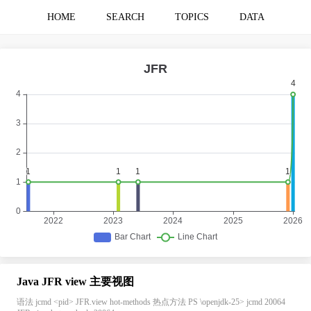
HOME
SEARCH
TOPICS
DATA
Java JFR view 主要视图
语法 jcmd <pid> JFR.view hot-methods 热点方法 PS \openjdk-25> jcmd 20064