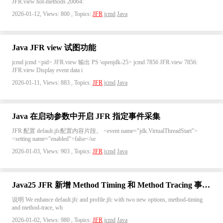
JFR.view hot-methods 20064:
2026-01-12, Views: 800 , Topics:
JFR
jcmd
Java
Java JFR view 试图功能
jcmd jcmd <pid> JFR.view 输出 PS \openjdk-25> jcmd 7856 JFR.view 7856:
JFR.view Display event data i
2026-01-11, Views: 883 , Topics:
JFR
jcmd
Java
Java 在启动参数中开启 JFR 指定事件采集
JFR 配置 default.jfc配置内容片段。 <event name="jdk.VirtualThreadStart">
<setting name="enabled">false</se
2026-01-03, Views: 903 , Topics:
JFR
jcmd
Java
Java25 JFR 新增 Method Timing 和 Method Tracing 事件统计方法执行时间和堆栈
说明 We enhance default.jfc and profile.jfc with two new options, method-timing
and method-trace, wh
2026-01-02, Views: 980 , Topics:
JFR
jcmd
Java