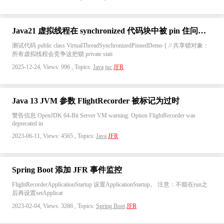
Java21 虚拟线程在 synchronized 代码块中被 pin 住问题复现
测试代码 public class VirtualThreadSynchronizedPinnedDemo { // 共享锁对象：
所有虚拟线程会竞争这把锁 private stati
2025-12-24, Views: 996 , Topics:
Java
juc
JFR
Java 13 JVM 参数 FlightRecorder 被标记为过时
警告信息 OpenJDK 64-Bit Server VM warning: Option FlightRecorder was
deprecated in
2023-06-11, Views: 4565 , Topics:
Java
JFR
Spring Boot 添加 JFR 事件监控
FlightRecorderApplicationStartup 设置ApplicationStartup。 注意：不能在run之
后再设置setApplicat
2023-02-04, Views: 3286 , Topics:
Spring Boot
JFR