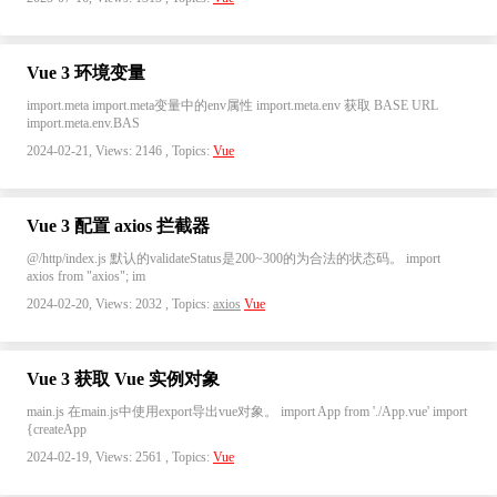
Vue 3 环境变量
import.meta import.meta变量中的env属性 import.meta.env 获取 BASE URL
import.meta.env.BAS
2024-02-21, Views: 2146 , Topics:
Vue
Vue 3 配置 axios 拦截器
@/http/index.js 默认的validateStatus是200~300的为合法的状态码。 import
axios from "axios"; im
2024-02-20, Views: 2032 , Topics:
axios
Vue
Vue 3 获取 Vue 实例对象
main.js 在main.js中使用export导出vue对象。 import App from './App.vue' import
{createApp
2024-02-19, Views: 2561 , Topics:
Vue