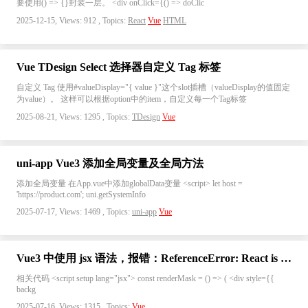
要使用() => {}封装一层。 <div onClick={() => doClic
2025-12-15, Views: 912 , Topics:
React
Vue
HTML
Vue TDesign Select 选择器自定义 Tag 标签
自定义 Tag 使用#valueDisplay="{ value }"这个slot插槽（valueDisplay的值固定
为value）。 这样可以根据option中的item，自定义每一个Tag标签
2025-08-21, Views: 1295 , Topics:
TDesign
Vue
uni-app Vue3 添加全局变量及全局方法
添加全局变量 在App.vue中添加globalData变量 <script> let host =
'https://product.com'; uni.getSystemInfo
2025-07-17, Views: 1469 , Topics:
uni-app
Vue
Vue3 中使用 jsx 语法，报错：ReferenceError: React is not defined
相关代码 <script setup lang="jsx"> const renderMask = () => ( <div style={{
backg
2025-07-16, Views: 1315 , Topics:
Vue