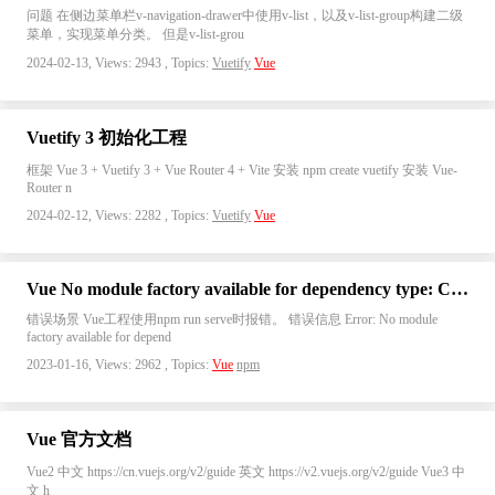
问题 在侧边菜单栏v-navigation-drawer中使用v-list，以及v-list-group构建二级
菜单，实现菜单分类。 但是v-list-grou
2024-02-13, Views: 2943 , Topics:
Vuetify
Vue
Vuetify 3 初始化工程
框架 Vue 3 + Vuetify 3 + Vue Router 4 + Vite 安装 npm create vuetify 安装 Vue-
Router n
2024-02-12, Views: 2282 , Topics:
Vuetify
Vue
Vue No module factory available for dependency type: CssDependency
错误场景 Vue工程使用npm run serve时报错。 错误信息 Error: No module
factory available for depend
2023-01-16, Views: 2962 , Topics:
Vue
npm
Vue 官方文档
Vue2 中文 https://cn.vuejs.org/v2/guide 英文 https://v2.vuejs.org/v2/guide Vue3 中
文 h