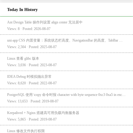
Today In History
Ant Design Table 操作列设置 align center 无法居中
Views: 8 · Posted: 2026-08-07
uni-app CSS 内置变量：系统状态栏高度、NavigationBar 的高度、TabBar 的高度
Views: 2,504 · Posted: 2025-08-07
Linux 查看 glibc 版本
Views: 3,036 · Posted: 2023-08-07
IDEA Debug 时模拟抛出异常
Views: 8,620 · Posted: 2022-08-07
PostgreSQL 使用 \copy 命令时报 character with byte sequence 0xc3 0xa5 in encoding "UTF8" has no equivalent in encoding "GBK"
Views: 13,653 · Posted: 2019-08-07
Keepalived + Nginx 搭建高可用负载均衡服务器
Views: 5,865 · Posted: 2019-08-07
Linux 修改文件执行权限