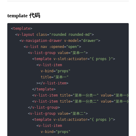
template 代码
<
template
>
<
v-layout
class
=
"rounded rounded-md"
>
<
v-navigation-drawer
v-model
=
"drawer"
>
<
v-list
nav
:opened
=
"open"
>
<
v-list-group
value
=
"菜单一"
>
<
template
v-slot:activator
=
"{ props }"
>
<
v-list-item
v-bind
=
"props"
title
=
"菜单一"
            >
</
v-list-item
>
</
template
>
<
v-list-item
title
=
"菜单一分类一"
value
=
"菜单一分类
<
v-list-item
title
=
"菜单一分类二"
value
=
"菜单一分类
</
v-list-group
>
<
v-list-group
value
=
"菜单二"
>
<
template
v-slot:activator
=
"{ props }"
>
<
v-list-item
v-bind
=
"props"