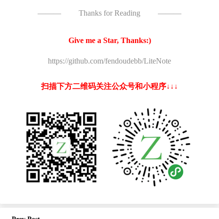
———
Thanks for Reading
———
Give me a Star, Thanks:)
https://github.com/fendoudebb/LiteNote
扫描下方二维码关注公众号和小程序↓↓↓