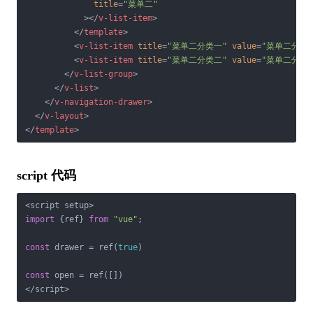
title
=
"菜单二"
            >
</
v-list-item
>
</
template
>
<
v-list-item
title
=
"菜单二分类一"
value
=
"菜单二分类
<
v-list-item
title
=
"菜单二分类二"
value
=
"菜单二分类
</
v-list-group
>
</
v-list
>
</
v-navigation-drawer
>
</
v-layout
>
</
template
>
script 代码
import
 {ref} 
from
"vue"
;

const
 drawer = ref(
true
)

const
 open = ref([])

</script>