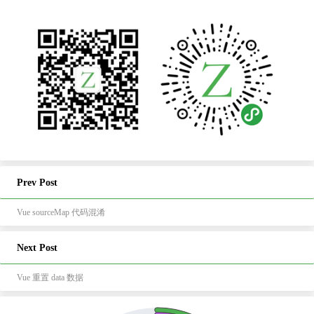
Prev Post
Vue sourceMap 代码混淆
Next Post
Vue 重置 data 数据