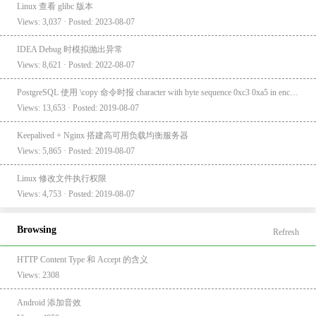
Linux 查看 glibc 版本
Views: 3,037 · Posted: 2023-08-07
IDEA Debug 时模拟抛出异常
Views: 8,621 · Posted: 2022-08-07
PostgreSQL 使用 \copy 命令时报 character with byte sequence 0xc3 0xa5 in encoding "UTF8" has no equivalent in encoding "GBK"
Views: 13,653 · Posted: 2019-08-07
Keepalived + Nginx 搭建高可用负载均衡服务器
Views: 5,865 · Posted: 2019-08-07
Linux 修改文件执行权限
Views: 4,753 · Posted: 2019-08-07
Browsing
Refresh
HTTP Content Type 和 Accept 的含义
Views: 2308
Android 添加音效