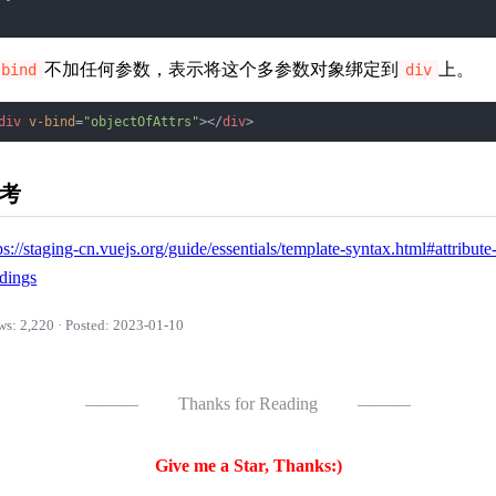
不加任何参数，表示将这个多参数对象绑定到
上。
-bind
div
div
v-bind
=
"objectOfAttrs"
>
</
div
>
考
ps://staging-cn.vuejs.org/guide/essentials/template-syntax.html#attribute
dings
ws: 2,220 · Posted: 2023-01-10
———
Thanks for Reading
———
Give me a Star, Thanks:)