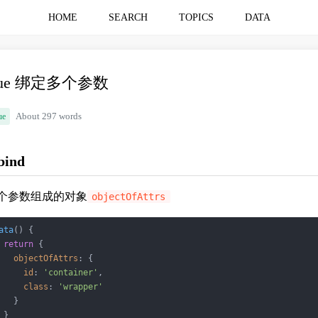
HOME
SEARCH
TOPICS
DATA
ue 绑定多个参数
ue
About 297 words
bind
个参数组成的对象
objectOfAttrs
ata
(
)
 {

return
 {

objectOfAttrs
: {

id
: 
'container'
,

class
: 
'wrapper'
   }

 }
