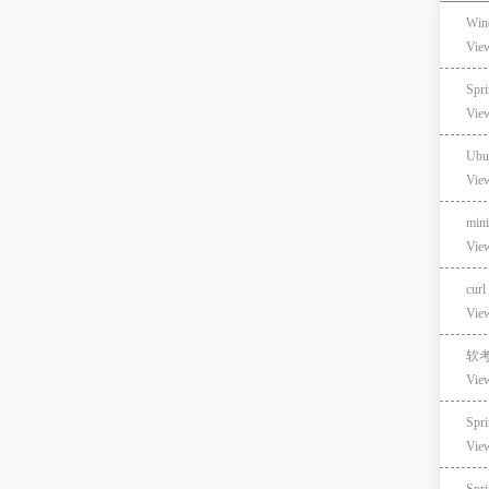
Wi
Vie
Sp
Vie
Ubu
Vie
min
Vie
curl
Vie
软
Vie
Sp
Vie