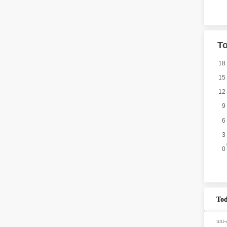
Tod
un