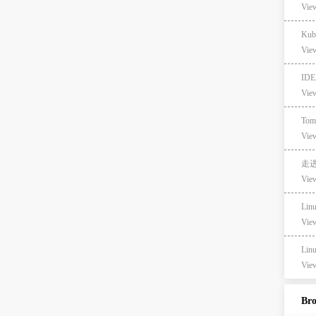
View
Kub
View
ID
View
Tom
View
走进
View
Lin
View
Lin
View
Br