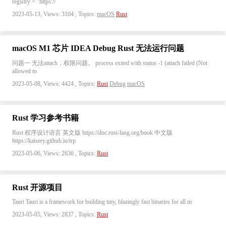
registry = "https://
2023-05-13, Views: 3104 , Topics:
macOS
Rust
macOS M1 芯片 IDEA Debug Rust 无法运行问题
问题一 无法attach，权限问题。 process exited with status -1 (attach failed (Not
allowed to
2023-05-08, Views: 4424 , Topics:
Rust
Debug
macOS
Rust 学习参考书籍
Rust 程序设计语言 英文版 https://doc.rust-lang.org/book 中文版
https://kaisery.github.io/trp
2023-05-06, Views: 2636 , Topics:
Rust
Rust 开源项目
Tauri Tauri is a framework for building tiny, blazingly fast binaries for all m
2023-05-05, Views: 2837 , Topics:
Rust