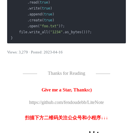
        .read(
true
)

        .write(
true
)

        .append(
true
)

        .create(
true
)

        .open(
"foo.txt"
)?;

    file.write_all(
"1234"
.as_bytes())?;

}
Views: 3,279 · Posted: 2023-04-16
———
Thanks for Reading
———
Give me a Star, Thanks:)
https://github.com/fendoudebb/LiteNote
扫描下方二维码关注公众号和小程序↓↓↓