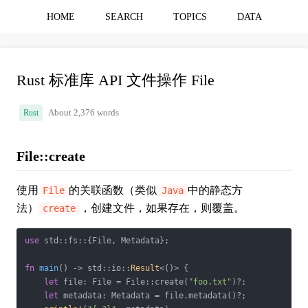
HOME
SEARCH
TOPICS
DATA
Rust 标准库 API 文件操作 File
Rust
About 2,376 words
File::create
使用
的关联函数（类似
中的静态方
File
Java
法）
，创建文件，如果存在，则覆盖。
create
use
 std::fs::{File, Metadata};

fn
main
() -> std::io::
Result
<()> {

let
 file: File = File::create(
"foo.txt"
)?;

let
 metadata: Metadata = file.metadata()?;
