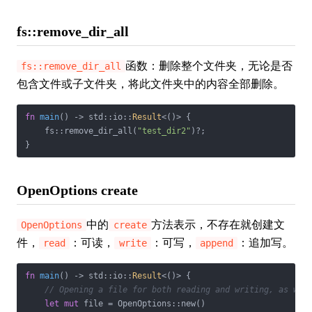
fs::remove_dir_all
函数：删除整个文件夹，无论是否
fs::remove_dir_all
包含文件或子文件夹，将此文件夹中的内容全部删除。
fn
main
() -> std::io::
Result
<()> {

    fs::remove_dir_all(
"test_dir2"
)?;

}
OpenOptions create
中的
方法表示，不存在就创建文
OpenOptions
create
件，
：可读，
：可写，
：追加写。
read
write
append
fn
main
() -> std::io::
Result
<()> {

// Opening a file for both reading and writing, as wel
let
mut
 file = OpenOptions::new()
