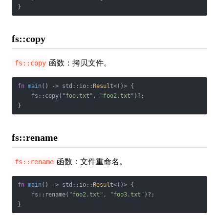
}
fs::copy
函数：拷贝文件。
fs::copy
fn
main
() -> std::io::
Result
<()> {

    fs::copy(
"foo.txt"
, 
"foo2.txt"
)?;

}
fs::rename
函数：文件重命名。
fs::rename
fn
main
() -> std::io::
Result
<()> {

    fs::rename(
"foo2.txt"
, 
"foo3.txt"
)?;

}