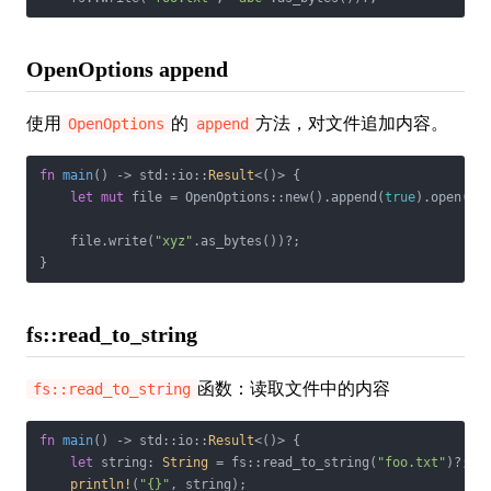
OpenOptions append
使用
的
方法，对文件追加内容。
OpenOptions
append
fn
main
() -> std::io::
Result
<()> {

let
mut
 file = OpenOptions::new().append(
true
).open(
"f
    file.write(
"xyz"
.as_bytes())?;

}
fs::read_to_string
函数：读取文件中的内容
fs::read_to_string
fn
main
() -> std::io::
Result
<()> {

let
 string: 
String
 = fs::read_to_string(
"foo.txt"
)?;

println!
(
"{}"
, string);
