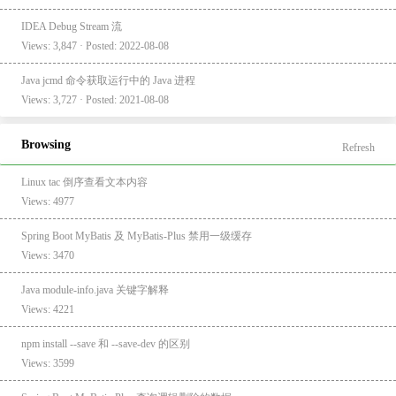
IDEA Debug Stream 流
Views: 3,847 · Posted: 2022-08-08
Java jcmd 命令获取运行中的 Java 进程
Views: 3,727 · Posted: 2021-08-08
Browsing
Refresh
Linux tac 倒序查看文本内容
Views: 4977
Spring Boot MyBatis 及 MyBatis-Plus 禁用一级缓存
Views: 3470
Java module-info.java 关键字解释
Views: 4221
npm install --save 和 --save-dev 的区别
Views: 3599