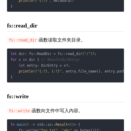
println!
(
"{:?}"
, metadata);

}
fs::read_dir
函数读取文件夹目录。
fs::read_dir
let
 dir: fs::ReadDir = fs::read_dir(
"/"
for
 x 
in
 dir { 
// Result<DirEntry>
let
 entry: DirEntry = x?;

println!
(
"{:?}, {:?}"
, entry.file_name(), entry.path())
}
fs::write
函数向文件中写入内容。
fs::write
fn
main
() -> std::io::
Result
<()> {

    fs::write(
"foo.txt"
, 
"abc"
.as_bytes())?;