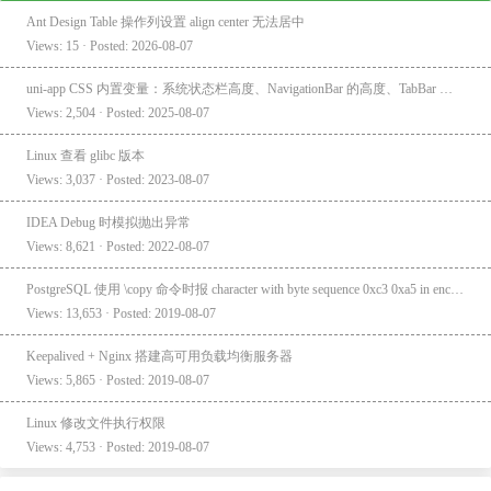
Ant Design Table 操作列设置 align center 无法居中
Views: 15 · Posted: 2026-08-07
uni-app CSS 内置变量：系统状态栏高度、NavigationBar 的高度、TabBar 的高度
Views: 2,504 · Posted: 2025-08-07
Linux 查看 glibc 版本
Views: 3,037 · Posted: 2023-08-07
IDEA Debug 时模拟抛出异常
Views: 8,621 · Posted: 2022-08-07
PostgreSQL 使用 \copy 命令时报 character with byte sequence 0xc3 0xa5 in encoding "UTF8" has no equivalent in encoding "GBK"
Views: 13,653 · Posted: 2019-08-07
Keepalived + Nginx 搭建高可用负载均衡服务器
Views: 5,865 · Posted: 2019-08-07
Linux 修改文件执行权限
Views: 4,753 · Posted: 2019-08-07