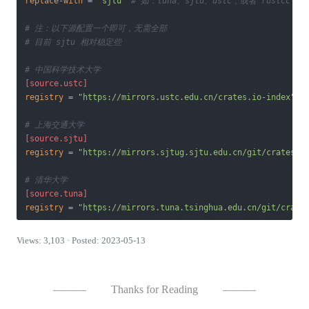
replace-with
 = 
'sjtu'
# 如：tuna、sjtu、ustc，或者 rustcc
# 注：以下源配置一个即可，无需全部
# 目前 sjtu 相对稳定些
# 中国科学技术大学
[source.ustc]
registry
 = 
"https://mirrors.ustc.edu.cn/crates.io-index"
# 上海交通大学
[source.sjtu]
registry
 = 
"https://mirrors.sjtug.sjtu.edu.cn/git/crates.i
# 清华大学
[source.tuna]
registry
 = 
"https://mirrors.tuna.tsinghua.edu.cn/git/crate
Views: 3,103 · Posted: 2023-05-13
———
Thanks for Reading
———