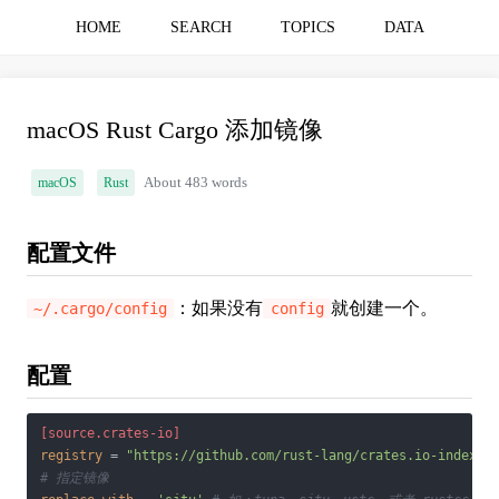
HOME
SEARCH
TOPICS
DATA
macOS Rust Cargo 添加镜像
macOS
Rust
About 483 words
配置文件
：如果没有
就创建一个。
~/.cargo/config
config
配置
[source.crates-io]
registry
 = 
"https://github.com/rust-lang/crates.io-index"
# 指定镜像