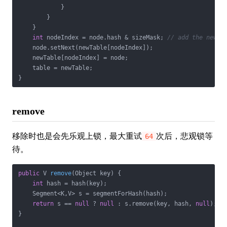
            }

        }

    }

int
 nodeIndex = node.hash & sizeMask; 
// add the new n
    node.setNext(newTable[nodeIndex]);

    newTable[nodeIndex] = node;

    table = newTable;

}
remove
移除时也是会先乐观上锁，最大重试
次后，悲观锁等
64
待。
public
 V 
remove
(Object key)
{

int
 hash = hash(key);

    Segment<K,V> s = segmentForHash(hash);

return
 s == 
null
 ? 
null
 : s.remove(key, hash, 
null
);

}
