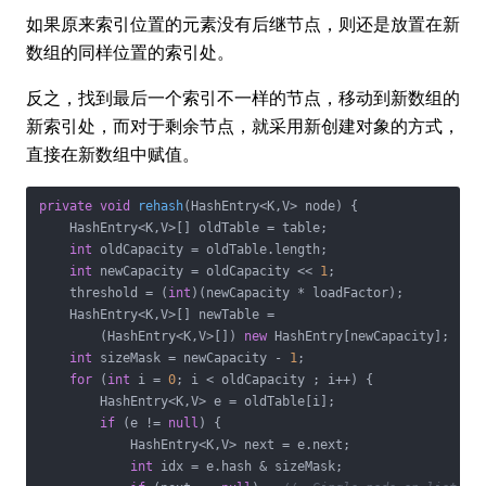
如果原来索引位置的元素没有后继节点，则还是放置在新
数组的同样位置的索引处。
反之，找到最后一个索引不一样的节点，移动到新数组的
新索引处，而对于剩余节点，就采用新创建对象的方式，
直接在新数组中赋值。
private
void
rehash
(HashEntry<K,V> node)
{

    HashEntry<K,V>[] oldTable = table;

int
 oldCapacity = oldTable.length;

int
 newCapacity = oldCapacity << 
1
;

    threshold = (
int
)(newCapacity * loadFactor);

    HashEntry<K,V>[] newTable =

        (HashEntry<K,V>[]) 
new
 HashEntry[newCapacity];

int
 sizeMask = newCapacity - 
1
;

for
 (
int
 i = 
0
; i < oldCapacity ; i++) {

        HashEntry<K,V> e = oldTable[i];

if
 (e != 
null
) {

            HashEntry<K,V> next = e.next;

int
 idx = e.hash & sizeMask;
