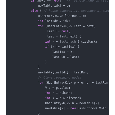
if
 (next == 
null
)   
//  Single node on list
                newTable[idx] = e;

else
 { 
// Reuse consecutive sequence at same s
                HashEntry<K,V> lastRun = e;

int
 lastIdx = idx;

for
 (HashEntry<K,V> last = next;

                     last != 
null
;

                     last = last.next) {

int
 k = last.hash & sizeMask;

if
 (k != lastIdx) {

                        lastIdx = k;

                        lastRun = last;

                    }

                }

                newTable[lastIdx] = lastRun;

// Clone remaining nodes
for
 (HashEntry<K,V> p = e; p != lastRun; p 
                    V v = p.value;

int
 h = p.hash;

int
 k = h & sizeMask;

                    HashEntry<K,V> n = newTable[k];

                    newTable[k] = 
new
 HashEntry<K,V>(h, p.k
                }
