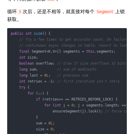
循环
次后，还是不相等，就直接对每个
上锁
3
Segment
获取。
public
int
size
()
{

// Try a few times to get accurate count. On failure d
// continuous async changes in table, resort to lockin
final
 Segment<K,V>[] segments = 
this
.segments;

int
 size;

boolean
 overflow; 
// true if size overflows 32 bits
long
 sum;         
// sum of modCounts
long
 last = 
0L
;   
// previous sum
int
 retries = -
1
; 
// first iteration isn't retry
try
 {

for
 (;;) {

if
 (retries++ == RETRIES_BEFORE_LOCK) {

for
 (
int
 j = 
0
; j < segments.length; ++j)

                    ensureSegment(j).lock(); 
// force crea
            }

            sum = 
0L
;

            size = 
0
;
