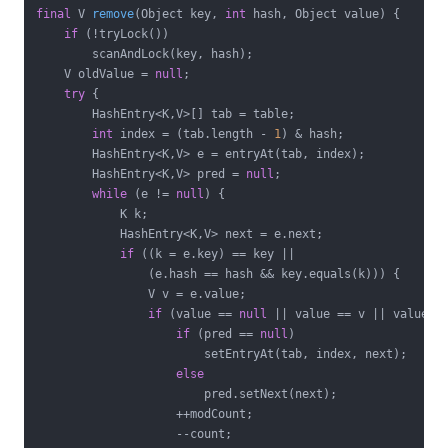
final
 V 
remove
(Object key, 
int
 hash, Object value)
{

if
 (!tryLock())

        scanAndLock(key, hash);

    V oldValue = 
null
;

try
 {

        HashEntry<K,V>[] tab = table;

int
 index = (tab.length - 
1
) & hash;

        HashEntry<K,V> e = entryAt(tab, index);

        HashEntry<K,V> pred = 
null
;

while
 (e != 
null
) {

            K k;

            HashEntry<K,V> next = e.next;

if
 ((k = e.key) == key ||

                (e.hash == hash && key.equals(k))) {

                V v = e.value;

if
 (value == 
null
 || value == v || value.eq
if
 (pred == 
null
)

                        setEntryAt(tab, index, next);

else
                        pred.setNext(next);

                    ++modCount;

                    --count;
