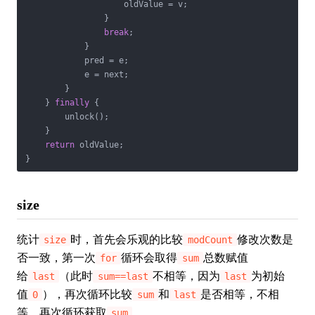
                    oldValue = v;

                }

break
;

            }

            pred = e;

            e = next;

        }

    } 
finally
 {

        unlock();

    }

return
 oldValue;

}
size
统计
时，首先会乐观的比较
修改次数是
size
modCount
否一致，第一次
循环会取得
总数赋值
for
sum
给
（此时
不相等，因为
为初始
last
sum==last
last
值
），再次循环比较
和
是否相等，不相
0
sum
last
等，再次循环获取
。
sum