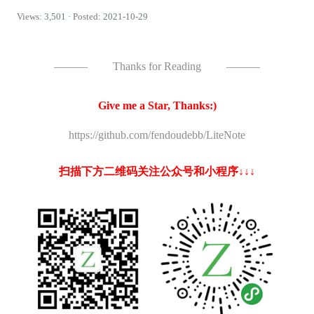
Views: 3,501 · Posted: 2021-10-29
———
Thanks for Reading
———
Give me a Star, Thanks:)
https://github.com/fendoudebb/LiteNote
扫描下方二维码关注公众号和小程序↓↓↓