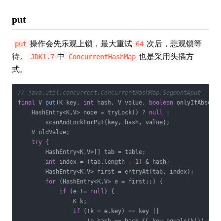
put
操作会先乐观上锁，最大重试
次后，悲观锁等
put
64
待。
中
也是采用头插方
JDK1.7
ConcurrentHashMap
式。
// java.util.concurrent.ConcurrentHashMap.Segment#put
final
 V 
put
(K key, 
int
 hash, V value, 
boolean
 onlyIfAbsent
    HashEntry<K,V> node = tryLock() ? 
null
 :

        scanAndLockForPut(key, hash, value);

    V oldValue;

try
 {

        HashEntry<K,V>[] tab = table;

int
 index = (tab.length - 
1
) & hash;

        HashEntry<K,V> first = entryAt(tab, index);

for
 (HashEntry<K,V> e = first;;) {

if
 (e != 
null
) {

                K k;

if
 ((k = e.key) == key ||
