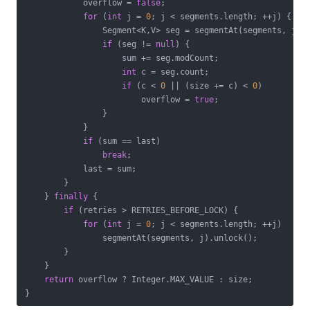
            overflow = 
false
;

for
 (
int
 j = 
0
; j < segments.length; ++j) {

                Segment<K,V> seg = segmentAt(segments, j);

if
 (seg != 
null
) {

                    sum += seg.modCount;

int
 c = seg.count;

if
 (c < 
0
 || (size += c) < 
0
)

                        overflow = 
true
;

                }

            }

if
 (sum == last)

break
;

            last = sum;

        }

    } 
finally
 {

if
 (retries > RETRIES_BEFORE_LOCK) {

for
 (
int
 j = 
0
; j < segments.length; ++j)

                segmentAt(segments, j).unlock();

        }

    }

return
 overflow ? Integer.MAX_VALUE : size;

}