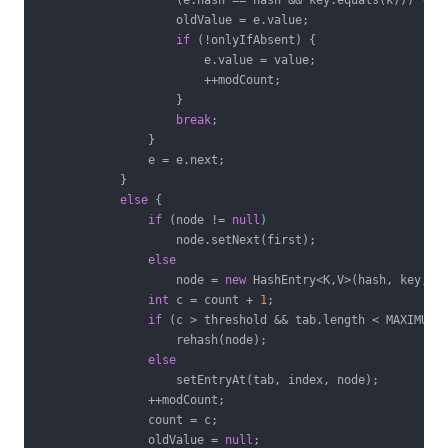
                    (e.hash == hash && key.equals(k))) {

                    oldValue = e.value;

if
 (!onlyIfAbsent) {

                        e.value = value;

                        ++modCount;

                    }

break
;

                }

                e = e.next;

            }

else
 {

if
 (node != 
null
)

                    node.setNext(first);

else
                    node = 
new
 HashEntry<K,V>(hash, key, va
int
 c = count + 
1
;

if
 (c > threshold && tab.length < MAXIMUM_C
                    rehash(node);

else
                    setEntryAt(tab, index, node);

                ++modCount;

                count = c;

                oldValue = 
null
;
