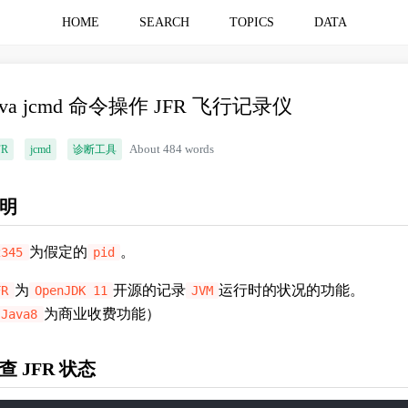
HOME
SEARCH
TOPICS
DATA
ava jcmd 命令操作 JFR 飞行记录仪
FR
jcmd
诊断工具
About 484 words
明
为假定的
。
2345
pid
为
开源的记录
运行时的状况的功能。
FR
OpenJDK 11
JVM
为商业收费功能）
Java8
查 JFR 状态