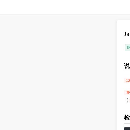
J
J
说
1
J
（
检