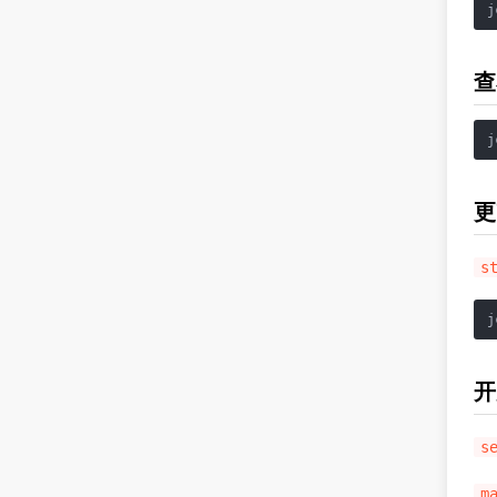
j
查
j
更
s
j
开
s
m