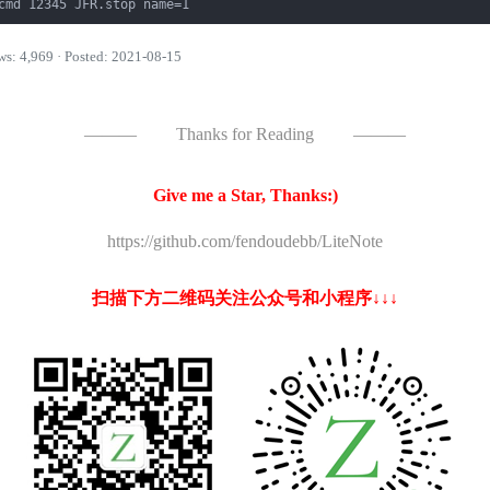
cmd 12345 JFR.stop name=1
ws: 4,969 · Posted: 2021-08-15
———
Thanks for Reading
———
Give me a Star, Thanks:)
https://github.com/fendoudebb/LiteNote
扫描下方二维码关注公众号和小程序↓↓↓