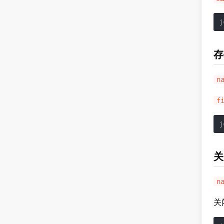
j
存
n
f
j
关
n
关