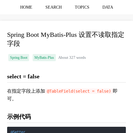
HOME
SEARCH
TOPICS
DATA
Spring Boot MyBatis-Plus 设置不读取指定
字段
Spring Boot
MyBatis-Plus
About 327 words
select = false
在指定字段上添加
即
@TableField(select = false)
可。
示例代码
@Setter