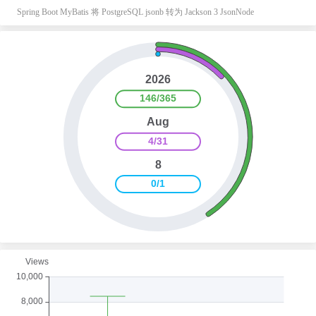
Spring Boot MyBatis 将 PostgreSQL jsonb 转为 Jackson 3 JsonNode