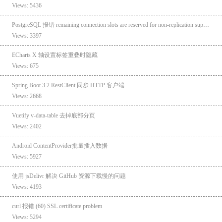
Views: 5436
PostgreSQL 报错 remaining connection slots are reserved for non-replication superuser connections
Views: 3397
ECharts X 轴设置标签重叠时隐藏
Views: 675
Spring Boot 3.2 RestClient 同步 HTTP 客户端
Views: 2668
Vuetify v-data-table 去掉底部分页
Views: 2402
Android ContentProvider批量插入数据
Views: 5927
使用 jsDelivr 解决 GitHub 资源下载慢的问题
Views: 4193
curl 报错 (60) SSL certificate problem
Views: 5294