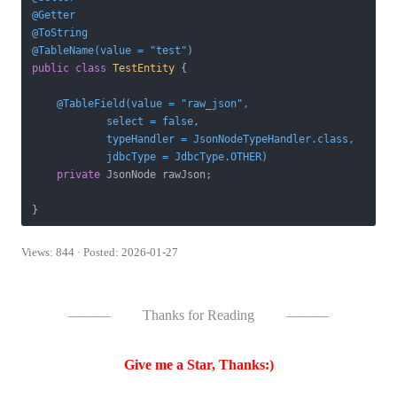
@Getter
@ToString
@TableName(value = "test")
public
class
TestEntity
{

@TableField(value = "raw_json",

            select = false,

            typeHandler = JsonNodeTypeHandler.class,

            jdbcType = JdbcType.OTHER)
private
 JsonNode rawJson;

Views: 844 · Posted: 2026-01-27
———
Thanks for Reading
———
Give me a Star, Thanks:)