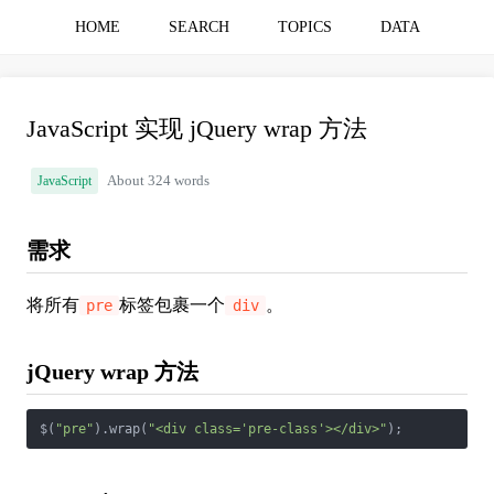
HOME
SEARCH
TOPICS
DATA
JavaScript 实现 jQuery wrap 方法
JavaScript
About 324 words
需求
将所有
标签包裹一个
。
pre
div
jQuery wrap 方法
$(
"pre"
).wrap(
"<div class='pre-class'></div>"
);