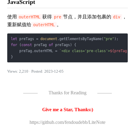
JavaScript
使用
获得
节点，并且添加包裹的
，
outerHTML
pre
div
重新赋值给
。
outerHTML
let
 preTags = 
document
.getElementsByTagName(
"pre"
for
 (
const
 preTag 
of
 preTags) {

    preTag.outerHTML = 
`<div class='pre-class'>
${preTag.ou
}
Views: 2,210 · Posted: 2023-12-05
———
Thanks for Reading
———
Give me a Star, Thanks:)
https://github.com/fendoudebb/LiteNote