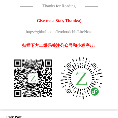
———
Thanks for Reading
———
Give me a Star, Thanks:)
https://github.com/fendoudebb/LiteNote
扫描下方二维码关注公众号和小程序↓↓↓
Prev Post