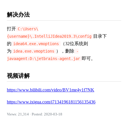
解决办法
打开
C:\Users\
目录下
{username}\.IntelliJIdea2019.3\config
的
（32位系统则
idea64.exe.vmoptions
为
），删除
idea.exe.vmoptions
-
即可。
javaagent:D:\jetbrains-agent.jar
视频讲解
https://www.bilibili.com/video/BV1me4y1f7NK
https://www.ixigua.com/i7134196181156135436
Views: 21,314 · Posted: 2020-03-18