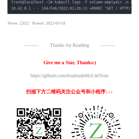
[root@localhost ~]# kubectl logs -f volume-emptydir -n dev 
10.42.0.1 - - [04/Feb/2022:01:20:13 +0000] "GET / HTTP/1.1
Views: 2,822 · Posted: 2022-03-18
———
Thanks for Reading
———
Give me a Star, Thanks:)
https://github.com/fendoudebb/LiteNote
扫描下方二维码关注公众号和小程序↓↓↓