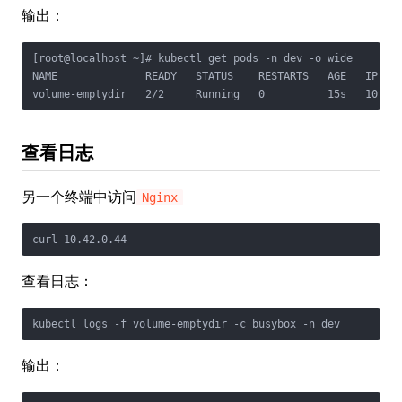
输出：
[root@localhost ~]# kubectl get pods -n dev -o wide

NAME              READY   STATUS    RESTARTS   AGE   IP    
volume-emptydir   2/2     Running   0          15s   10.42
查看日志
另一个终端中访问
Nginx
curl 10.42.0.44
查看日志：
kubectl logs -f volume-emptydir -c busybox -n dev 
输出：