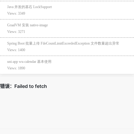
Java 并发的基石 LockSupport
Views: 3349
GraalVM 安装 native-image
Views: 3271
Spring Boot 批量上传 FileCountLimitExceededException 文件数量超出异常
Views: 1400
uni-app wu-calendar 基本使用
Views: 1890