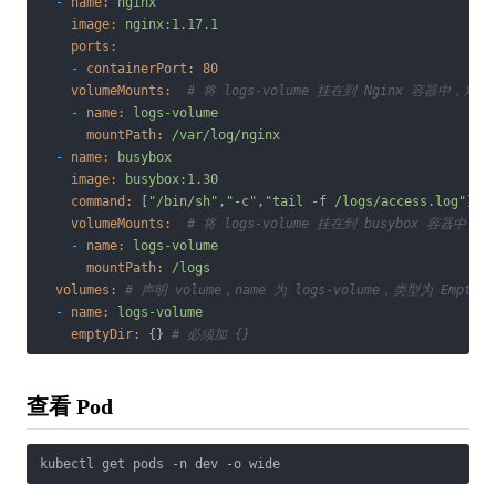
-
name:
nginx
image:
nginx:1.17.1
ports:
-
containerPort:
80
volumeMounts:
# 将 logs-volume 挂在到 Nginx 容器中，对应的
-
name:
logs-volume
mountPath:
/var/log/nginx
-
name:
busybox
image:
busybox:1.30
command:
 [
"/bin/sh"
,
"-c"
,
"tail -f /logs/access.log"
] 
#
volumeMounts:
# 将 logs-volume 挂在到 busybox 容器中，
-
name:
logs-volume
mountPath:
/logs
volumes:
# 声明 volume，name 为 logs-volume，类型为 EmptyDi
-
name:
logs-volume
emptyDir:
 {} 
# 必须加 {}
查看 Pod
kubectl get pods -n dev -o wide