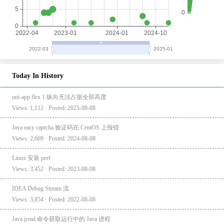
Today In History
uni-app flex 1 纵向无法占据全部高度
Views: 1,112 · Posted: 2025-08-08
Java easy captcha 验证码在 CentOS 上报错
Views: 2,669 · Posted: 2024-08-08
Linux 安装 perf
Views: 3,452 · Posted: 2023-08-08
IDEA Debug Stream 流
Views: 3,854 · Posted: 2022-08-08
Java jcmd 命令获取运行中的 Java 进程