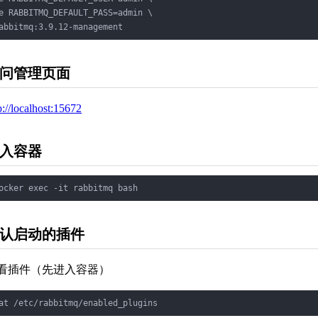
e RABBITMQ_DEFAULT_PASS=admin \

abbitmq:3.9.12-management
问管理页面
p://localhost:15672
入容器
ocker exec -it rabbitmq bash
认启动的插件
看插件（先进入容器）
at /etc/rabbitmq/enabled_plugins