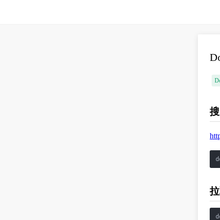
D
D
搜
htt
d
拉
d