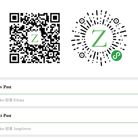
v Post
ker 部署 Kibana
t Post
ker 部署 JumpServer