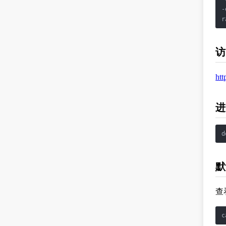
-
r
访
htt
进
d
默
查
c