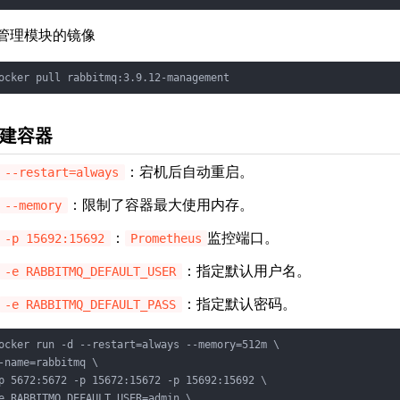
管理模块的镜像
ocker pull rabbitmq:3.9.12-management
建容器
：宕机后自动重启。
--restart=always
：限制了容器最大使用内存。
--memory
：
监控端口。
-p 15692:15692
Prometheus
：指定默认用户名。
-e RABBITMQ_DEFAULT_USER
：指定默认密码。
-e RABBITMQ_DEFAULT_PASS
ocker run -d --restart=always --memory=512m \

-name=rabbitmq \

p 5672:5672 -p 15672:15672 -p 15692:15692 \

e RABBITMQ_DEFAULT_USER=admin \
