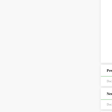
Pre
Doc
Nex
Doc