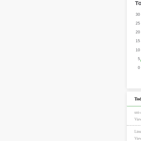
Tod
un
View
Li
View