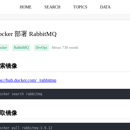
HOME
SEARCH
TOPICS
DATA
ocker 部署 RabbitMQ
ocker
RabbitMQ
DevOps
About 736 words
索镜像
ps://hub.docker.com/_/rabbitmq
ocker search rabbitmq
取镜像
ocker pull rabbitmq:3.9.12