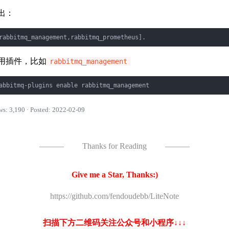
出：
rabbitmq_management,rabbitmq_prometheus].
用插件，比如
rabbitmq_management
abbitmq-plugins enable rabbitmq_management
ws: 3,190 · Posted: 2022-02-09
———
Thanks for Reading
———
Give me a Star, Thanks:)
https://github.com/fendoudebb/LiteNote
扫描下方二维码关注公众号和小程序↓↓↓