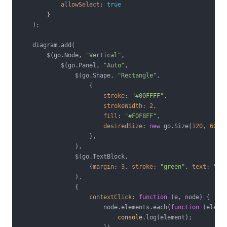
allowSelect
: 
true
        }

    );

    diagram.add(

        $(go.Node, 
"Vertical"
,

            $(go.Panel, 
"Auto"
,

                $(go.Shape, 
"Rectangle"
,

                    {

stroke
: 
"#00FFFF"
,

strokeWidth
: 
2
,

fill
: 
"#F0F8FF"
,

desiredSize
: 
new
 go.Size(
120
, 
60
),

                    },

                ),

                $(go.TextBlock,

                    {
margin
: 
3
, 
stroke
: 
"green"
, 
text
: 
"程
                ),

                {

contextClick
: 
function
 (
e, node
) 
{

                        node.elements.each(
function
 (
eleme
console
.log(element);
