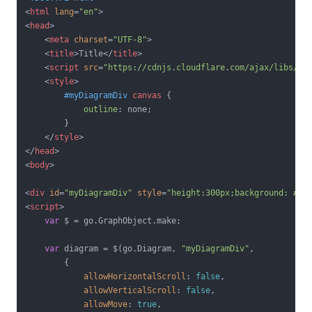
<
html
lang
=
"en"
>
<
head
>
<
meta
charset
=
"UTF-8"
>
<
title
>
Title
</
title
>
<
script
src
=
"https://cdnjs.cloudflare.com/ajax/libs/go
<
style
>
#myDiagramDiv
canvas
 {

outline
: none;

        }

</
style
>
</
head
>
<
body
>
<
div
id
=
"myDiagramDiv"
style
=
"height:300px;background: #E4
<
script
>
var
 $ = go.GraphObject.make;

var
 diagram = $(go.Diagram, 
"myDiagramDiv"
,

        {

allowHorizontalScroll
: 
false
,

allowVerticalScroll
: 
false
,

allowMove
: 
true
,
