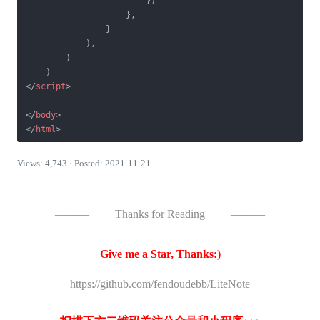
                        })

                    },

                }

            ),

        )

</
script
>
</
body
>
</
html
>
Views: 4,743 · Posted: 2021-11-21
———
Thanks for Reading
———
Give me a Star, Thanks:)
https://github.com/fendoudebb/LiteNote