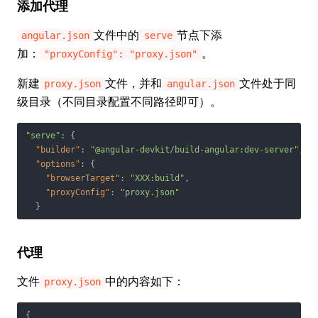
添加代理
文件中的
节点下添
angular.json
serve
加：
。
"proxyConfig": "proxy.json"
新建
文件，并和
文件处于同
proxy.json
angular.json
级目录（不同目录配置不同路径即可）。
"serve"
: {

"builder"
: 
"@angular-devkit/build-angular:dev-server"
,

"options"
: {

"browserTarget"
: 
"XXX:build"
,

"proxyConfig"
: 
"proxy.json"
  }
代理
文件
中的内容如下：
proxy.json
{
