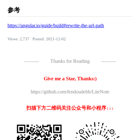
参考
https://angular.io/guide/build#rewrite-the-url-path
Views: 2,737 · Posted: 2021-12-02
———
Thanks for Reading
———
Give me a Star, Thanks:)
https://github.com/fendoudebb/LiteNote
扫描下方二维码关注公众号和小程序↓↓↓