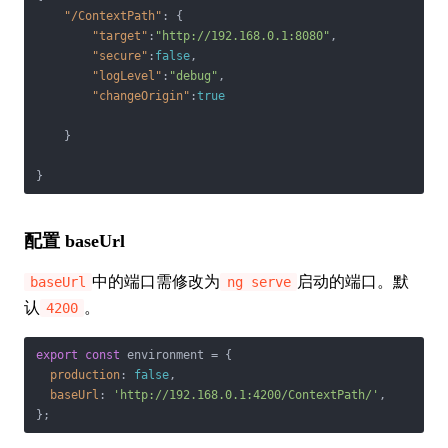
"/ContextPath"
: {

"target"
:
"http://192.168.0.1:8080"
,

"secure"
:
false
,

"logLevel"
:
"debug"
,

"changeOrigin"
:
true
    }

}
配置 baseUrl
中的端口需修改为
启动的端口。默
baseUrl
ng serve
认
。
4200
export
const
 environment = {

production
: 
false
,

baseUrl
: 
'http://192.168.0.1:4200/ContextPath/'
,

};