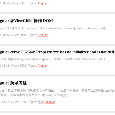
-08-20, Views: 2321 , Topics:
Angular
gular @ViewChild 操作 DOM
ewChild 基本语法： @ViewChild([reference from template], {read: [reference type]})
-08-19, Views: 3050 , Topics:
Angular
Angular error TS2564: Pr
法 编辑tsconfig.json compilerOptions下添加："strictPropertyInitialization":false {
-08-18, Views: 3503 , Topics:
Angular
ngular 跨域问题
求 在手机或平板上连接开发环境进行测试。（如果在电脑端，直接可以调整Chrome的
跨域，具体可参考之前文章：https://www.zhangbj.c
-12-02, Views: 2720 , Topics:
跨域
Angular