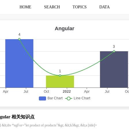
HOME
SEARCH
TOPICS
DATA
ngular 相关知识点
lt;div *ngFor="let product of products"&gt; &lt;h3&gt; &lt;a [title]=