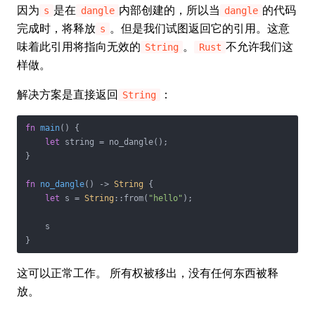
因为
是在
内部创建的，所以当
的代码
s
dangle
dangle
完成时，将释放
。但是我们试图返回它的引用。这意
s
味着此引用将指向无效的
。
不允许我们这
String
Rust
样做。
解决方案是直接返回
：
String
fn
main
() {

let
 string = no_dangle();

}

fn
no_dangle
() -> 
String
 {

let
 s = 
String
::from(
"hello"
);

    s

}
这可以正常工作。 所有权被移出，没有任何东西被释
放。