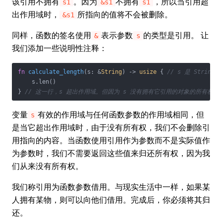
该引用不拥有
。因为
不拥有
，所以当引用超
s1
&s1
s1
出作用域时，
所指向的值将不会被删除。
&s1
同样，函数的签名使用
表示参数
的类型是引用。 让
&
s
我们添加一些说明性注释：
fn
calculate_length
(s: &
String
) -> 
usize
 { 
// s 是 Strin
    s.len()

} 
// 这一行，s 超出作用域。但因为 s 没有拥有它引用的对象的所有权，
变量
有效的作用域与任何函数参数的作用域相同，但
s
是当它超出作用域时，由于没有所有权，我们不会删除引
用指向的内容。当函数使用引用作为参数而不是实际值作
为参数时，我们不需要返回这些值来归还所有权，因为我
们从来没有所有权。
我们称引用为函数参数借用。与现实生活中一样，如果某
人拥有某物，则可以向他们借用。完成后，你必须将其归
还。