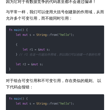
因为它对于有数据竞争的代码甚至都不会通过编译！
与平常一样，我们可以使用大括号创建新的作用域，从而
允许多个可变引用，而不能同时引用：
fn
main
() {

let
mut
 s = 
String
::from(
"hello"
);

    {

let
 r1 = &
mut
 s;

    } 
// r1 在这一行超出作用域，所以我们可以创建一个新的引用
let
 r2 = &
mut
 s;

}
对于组合可变引用和不可变引用，存在类似的规则。 以
下代码会报错：
fn
main
() {

let
mut
 s = 
String
::from(
"hello"
);
