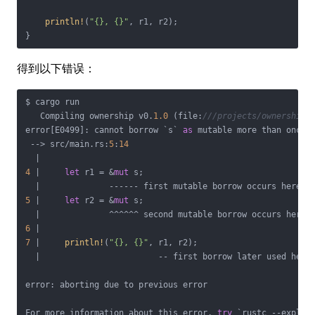
println!
(
"{}, {}"
, r1, r2);

}
得到以下错误：
$ cargo run

   Compiling ownership v0.
1.0
 (file:
///projects/ownership)
error[E0499]: cannot borrow `s` 
as
 mutable more than once a
 --> src/main.rs:
5
:
14
4
 |     
let
 r1 = &
mut
 s;

5
 |     
let
 r2 = &
mut
 s;

6
7
 |     
println!
(
"{}, {}"
, r1, r2);

  |                        -- first borrow later used here

error: aborting due to previous error

For more information about this error, 
try
 `rustc --explain