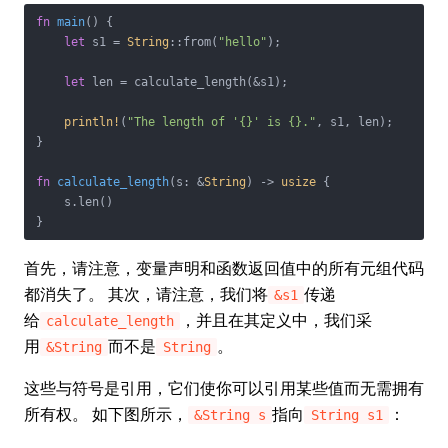
fn
main
() {

let
 s1 = 
String
::from(
"hello"
);

let
 len = calculate_length(&s1);

println!
(
"The length of '{}' is {}."
, s1, len);

}

fn
calculate_length
(s: &
String
) -> 
usize
 {

    s.len()

}
首先，请注意，变量声明和函数返回值中的所有元组代码
都消失了。 其次，请注意，我们将
传递
&s1
给
，并且在其定义中，我们采
calculate_length
用
而不是
。
&String
String
这些与符号是引用，它们使你可以引用某些值而无需拥有
所有权。 如下图所示，
指向
：
&String s
String s1