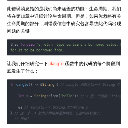
此错误消息指的是我们尚未涵盖的功能：生命周期。我们
将在第10章中详细讨论生命周期。但是，如果你忽略有关
生命周期的部分，则错误信息中确实包含导致此代码出现
问题的关键：
this 
function
's return type contains a borrowed value, but 
for it to be borrowed from.
让我们仔细研究一下
函数中的代码的每个阶段到
dangle
底发生了什么：
fn
dangle
() -> &
String
 { 
// dangle 函数返回一个 String 类型
let
 s = 
String
::from(
"hello"
); 
// s 是一个新的 String 
    &s 
// 我们返回一个 String 类型的引用 s
} 
// 这一步，s 超出作用域并且并销毁。它的内存释放了。
// 报错!