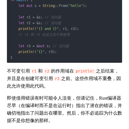
fn
main
() {

let
mut
 s = 
String
::from(
"hello"
);

let
 r1 = &s; 
// 没问题
let
 r2 = &s; 
// 没问题
println!
(
"{} and {}"
, r1, r2);

// r1 和 r2 在这之后不再使用
let
 r3 = &
mut
 s; 
// 没问题
println!
(
"{}"
, r3);

}
不可变引用
和
的作用域在
之后结束，
r1
r2
println!
并且是在创建可变引用
之前。这些作用域不重叠，因
r3
此允许使用此代码。
即使借用错误有时可能令人沮丧，但请记住，Rust编译器
尽早（在编译时而不是在运行时）指出了潜在的错误，并
确切地指出了问题出在哪里。然后，你不必追踪为什么数
据不是你想像的那样。