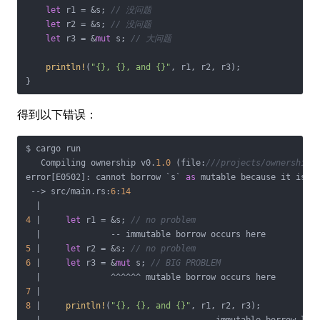
let
 r1 = &s; 
// 没问题
let
 r2 = &s; 
// 没问题
let
 r3 = &
mut
 s; 
// 大问题
println!
(
"{}, {}, and {}"
, r1, r2, r3);

}
得到以下错误：
$ cargo run

   Compiling ownership v0.
1.0
 (file:
///projects/ownership)
error[E0502]: cannot borrow `s` 
as
 mutable because it is a
 --> src/main.rs:
6
:
14
4
 |     
let
 r1 = &s; 
// no problem
5
 |     
let
 r2 = &s; 
// no problem
6
 |     
let
 r3 = &
mut
 s; 
// BIG PROBLEM
7
8
 |     
println!
(
"{}, {}, and {}"
, r1, r2, r3);
