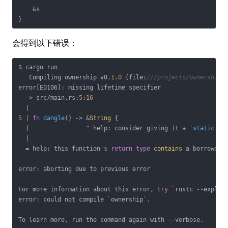
    &s

}
会得到以下错误：
$ cargo run

   Compiling ownership v0.
1.0
 (file:
///projects/ownership)
error[E0106]: missing lifetime specifier

 --> src/main.rs:
5
:
16
5
 | 
fn
dangle
() -> &
String
 {

  |                ^ help: consider giving it a 
'static
 li
  |

  = help: this function
's
return
type
contains
 a borrowed 
error: aborting due to previous error

For more information about this error, 
try
 `rustc --explain
error: could not compile `ownership`.

To learn more, run the command again with --verbose.