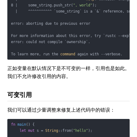
8 |     some_string.push_str(
", world"
);

  |     ^^^^^^^^^^^ `some_string` is a `&` reference, so th
error: aborting due to previous error

For more information about this error, try `rustc --explain
error: could not compile `ownership`.

To learn more, run the 
command
 again with --verbose.
正如变量在默认情况下是不可变的一样，引用也是如此。
我们不允许修改引用的内容。
可变引用
我们可以通过少量调整来修复上述代码中的错误：
fn
main
() {

let
mut
 s = 
String
::from(
"hello"
);
