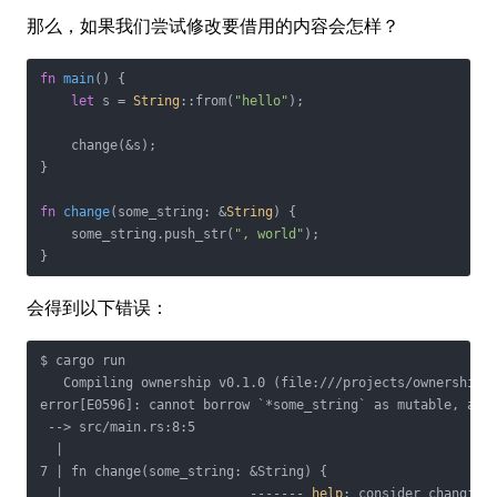
那么，如果我们尝试修改要借用的内容会怎样？
fn
main
() {

let
 s = 
String
::from(
"hello"
);

    change(&s);

}

fn
change
(some_string: &
String
) {

    some_string.push_str(
", world"
);

}
会得到以下错误：
$ cargo run

   Compiling ownership v0.1.0 (file:///projects/ownership)

error[E0596]: cannot borrow `*some_string` as mutable, as i
 --> src/main.rs:8:5

  |

7 | fn change(some_string: &String) {

  |                        ------- 
help
: consider changing 