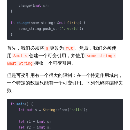
    change(&
mut
 s);

}

fn
change
(some_string: &
mut
String
) {

    some_string.push_str(
", world"
);

}
首先，我们必须将
更改为
。然后，我们必须使
s
mut
用
创建一个可变引用，并使用
&mut s
some_string：
接收一个可变引用。
&mut String
但是可变引用有一个很大的限制：在一个特定作用域内，
一个特定的数据只能有一个可变引用。下列代码将编译失
败：
fn
main
() {

let
mut
 s = 
String
::from(
"hello"
);

let
 r1 = &
mut
 s;

let
 r2 = &
mut
 s;
