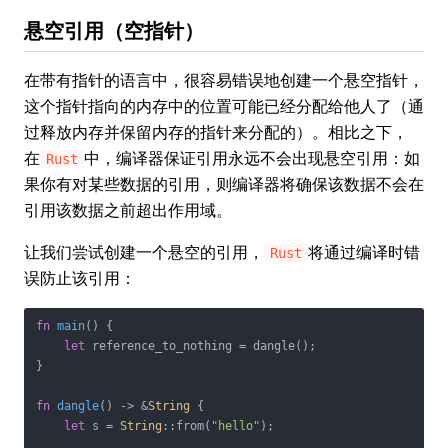
悬空引用（空指针）
在带有指针的语言中，很容易错误地创建一个悬空指针，
这个指针指向的内存中的位置可能已经分配给他人了（通
过释放内存并保留内存的指针来分配的）。相比之下，
在
中，编译器保证引用永远不会出现悬空引用：如
Rust
果你有对某些数据的引用，则编译器将确保该数据不会在
引用该数据之前超出作用域。
让我们尝试创建一个悬空的引用，
将通过编译时错
Rust
误防止该引用：
fn
main
() {

let
 reference_to_nothing = dangle();

}

fn
dangle
() -> &
String
 {

let
 s = 
String
::from(
"hello"
);
