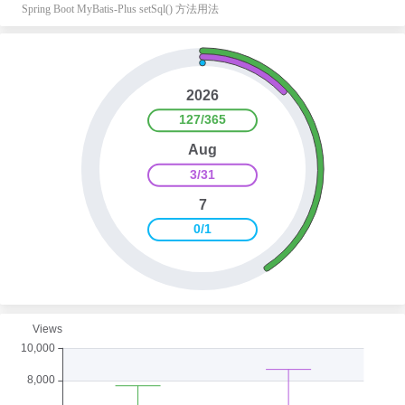
Spring Boot MyBatis-Plus setSql() 方法用法