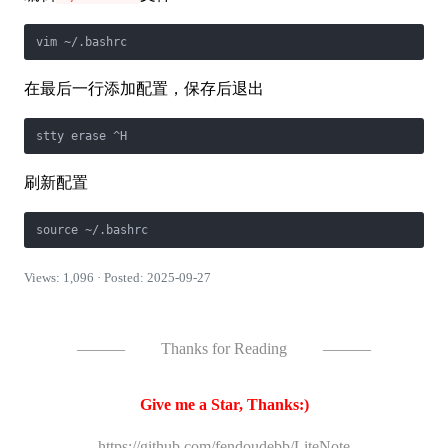
在最后一行添加配置，保存后退出
刷新配置
Views: 1,096 · Posted: 2025-09-27
———
Thanks for Reading
———
Give me a Star, Thanks:)
https://github.com/fendoudebb/LiteNote