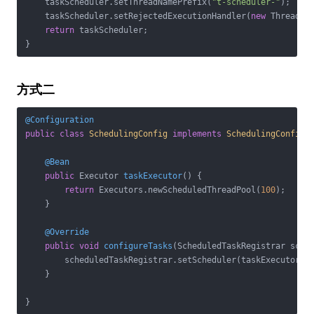
    taskScheduler.setThreadNamePrefix(
"t-scheduler-"
);

    taskScheduler.setRejectedExecutionHandler(
new
 ThreadPoo
return
 taskScheduler;

}
方式二
@Configuration
public
class
SchedulingConfig
implements
SchedulingConfigu
@Bean
public
 Executor 
taskExecutor
()
{

return
 Executors.newScheduledThreadPool(
100
);

    }

@Override
public
void
configureTasks
(ScheduledTaskRegistrar sche
        scheduledTaskRegistrar.setScheduler(taskExecutor())
    }

}