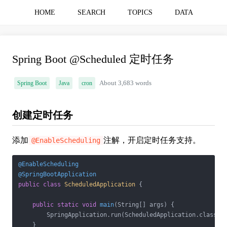
HOME
SEARCH
TOPICS
DATA
Spring Boot @Scheduled 定时任务
Spring Boot
Java
cron
About 3,683 words
创建定时任务
添加
注解，开启定时任务支持。
@EnableScheduling
@EnableScheduling
@SpringBootApplication
public
class
ScheduledApplication
{

public
static
void
main
(String[] args)
{

        SpringApplication.run(ScheduledApplication.class, a
    }
