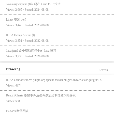
Java easy captcha 验证码在 CentOS 上报错
Views: 2,665 · Posted: 2024-08-08
Linux 安装 perf
Views: 3,448 · Posted: 2023-08-08
IDEA Debug Stream 流
Views: 3,851 · Posted: 2022-08-08
Java jcmd 命令获取运行中的 Java 进程
Views: 3,733 · Posted: 2021-08-08
Browsing
Refresh
IDEA Cannot resolve plugin org.apache.maven.plugins:maven-clean-plugin:2.5
Views: 4874
React ECharts 添加事件后控件多次绘制导致闪烁多次
Views: 588
ECharts 断层图表