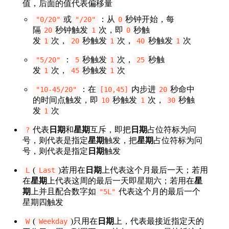
值，后面的值代表偏移量
或
：从
秒钟开始，每
"0/20"
"/20"
0
隔
秒钟触发
次，即
秒触
20
1
0
发
次，
秒触发
次，
秒触发
次
1
20
1
40
1
：
秒触发
次，
秒触
"5/20"
5
1
25
发
次，
秒触发
次
1
45
1
：在
内步进
秒命中
"10-45/20"
[10,45]
20
的时间点触发，即
秒触发
次，
秒触
10
1
30
发
次
1
代表
日期
和
星期
互斥，即把
日期
占位符标为问
?
号，则代表是指定
星期
触发，把
星期
占位符标为问
号，则代表是指定
日期
触发
(
)若用在
日期
上代表这个月最后一天；若用
L
Last
在
星期
上代表这周的最后一天即星期六；若用在
星
期
上并且配合数字如
代表这个月的最后一个
"5L"
星期四触发
(
)只用在
日期
上，代表最接近指定天的
W
Weekday