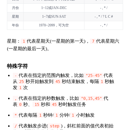
月份
1~12或JAN-DEC
- , * /
星期
1~7或SUN-SAT
- , * / ? L C #
年份
1970~2099，可为空
- , * /
星期：
代表星期天(一星期的第一天)，
代表星期六
1
7
(一星期的最后一天)。
特殊字符
代表在指定的范围内触发，比如
代表
-
"25-45"
从
秒开始触发到
秒结束触发，每隔
秒触
25
45
1
发
次
1
代表在指定的秒数触发，比如
代
,
"0,15,45"
表
秒、
秒和
秒时触发任务
0
15
45
代表每隔
秒钟/
分钟/
小时触发
*
1
1
1
代表触发步进(
)，斜杠前面的值代表初始
/
step