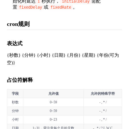
始化时延迟
秒执行，
需配
1
initialDelay
置
或
。
fixedDelay
fixedRate
cron规则
表达式
{秒数} {分钟} {小时} {日期} {月份} {星期} {年份(可为
空)}
占位符解释
字段
允许值
允许的特殊字符
秒数
0~59
- , * /
分钟
0~59
- , * /
小时
0~23
- , * /
日期
1~31，需注意每个月的天数
- , * / ? L W C