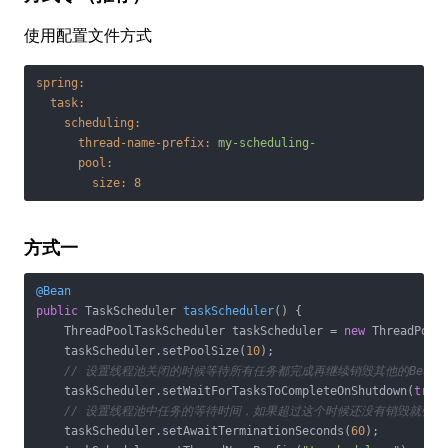
使用配置文件方式
spring:
task:
scheduling:
thread-name-prefix:
my-scheduling-
pool:
size:
8
方式一
@Bean
public
 TaskScheduler 
taskScheduler
()
{

    ThreadPoolTaskScheduler taskScheduler = 
new
 ThreadPoolT
    taskScheduler.setPoolSize(
10
);

// 设置线程池关闭的时候等待所有任务都完成再继续销毁其他的Bean
    taskScheduler.setWaitForTasksToCompleteOnShutdown(
true
)
// 设置线程池中任务的等待时间，如果超过这个时候还没有销毁就强
    taskScheduler.setAwaitTerminationSeconds(
60
);
