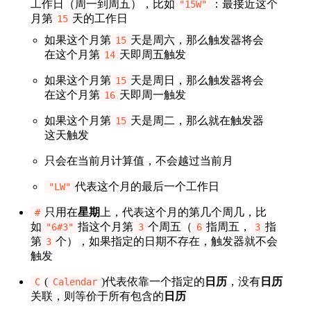
工作日（周一到周五），比如
：最接近这个
"15W"
月第
天的工作日
15
如果这个月第
天是周六，那么触发器将会
15
在这个月第
天即周五触发
14
如果这个月第
天是周日，那么触发器将会
15
在这个月第
天即周一触发
16
如果这个月第
天是周二，那么就在触发器
15
这天触发
只会在当前月计算值，不会越过当前月
代表这个月的最后一个工作日
"LW"
只用在
星期
上，代表这个月的第几个周几，比
#
如
指这个月第
个周五（
指周五，
指
"6#3"
3
6
3
第
个），如果指定的日期不存在，触发器就不会
3
触发
(
)代表依靠一个指定的
日历
，没有
日历
C
Calendar
关联，则等价于所有包含的
日历