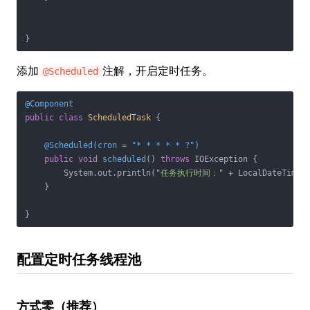
}
添加
注解，开启定时任务。
@Scheduled
@Component
public
class
ScheduledTask
{

@Scheduled(cron = "* * * * * ?")
public
void
scheduled
()
throws
 IOException 
{

        System.out.println(
"任务执行时间："
 + LocalDateTime.n
    }

}
配置定时任务线程池
方式零（推荐）