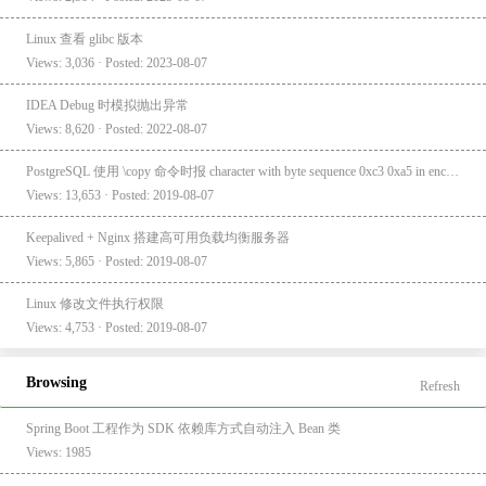
Linux 查看 glibc 版本
Views: 3,036 · Posted: 2023-08-07
IDEA Debug 时模拟抛出异常
Views: 8,620 · Posted: 2022-08-07
PostgreSQL 使用 \copy 命令时报 character with byte sequence 0xc3 0xa5 in encoding "UTF8" has no equivalent in encoding "GBK"
Views: 13,653 · Posted: 2019-08-07
Keepalived + Nginx 搭建高可用负载均衡服务器
Views: 5,865 · Posted: 2019-08-07
Linux 修改文件执行权限
Views: 4,753 · Posted: 2019-08-07
Browsing
Refresh
Spring Boot 工程作为 SDK 依赖库方式自动注入 Bean 类
Views: 1985