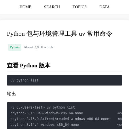
HOME
SEARCH
TOPICS
DATA
Python 包与环境管理工具 uv 常用命令
Python
About 2,910 words
查看 Python 版本
输出
PS C:\Users\test> uv python list

cpython-3.15.0a8-windows-x86_64-none                 <downl
cpython-3.15.0a8+freethreaded-windows-x86_64-none    <downl
cpython-3.14.4-windows-x86_64-none                   <downl