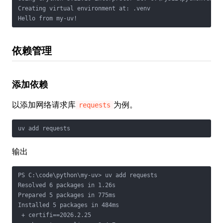
Creating virtual environment at: .venv

依赖管理
添加依赖
以添加网络请求库
为例。
requests
输出
PS C:\code\python\my-uv> uv add requests

Resolved 6 packages in 1.26s

Prepared 5 packages in 775ms

Installed 5 packages in 484ms

 + certifi==2026.2.25
