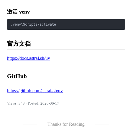
激活 venv
官方文档
https://docs.astral.sh/uv
GitHub
https://github.com/astral-sh/uv
Views: 343 · Posted: 2026-06-17
———
Thanks for Reading
———