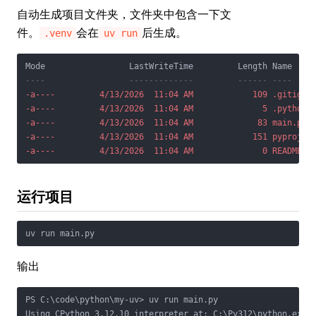
自动生成项目文件夹，文件夹中包含一下文
件。
会在
后生成。
.venv
uv run
----                 -------------         ------ ----
-a----         4/13/2026  11:04 AM            109 .gitigno
-a----         4/13/2026  11:04 AM              5 .python-
-a----         4/13/2026  11:04 AM             83 main.py
-a----         4/13/2026  11:04 AM            151 pyprojec
-a----         4/13/2026  11:04 AM              0 README.m
运行项目
输出
PS C:\code\python\my-uv> uv run main.py

Using CPython 3.12.10 interpreter at: C:\Py312\python.exe
