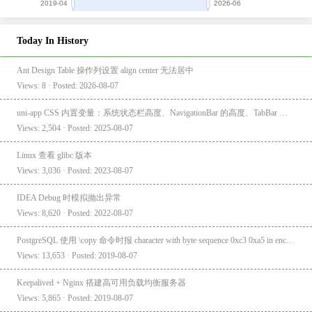
Today In History
Ant Design Table 操作列设置 align center 无法居中
Views: 8 · Posted: 2026-08-07
uni-app CSS 内置变量：系统状态栏高度、NavigationBar 的高度、TabBar 的高度
Views: 2,504 · Posted: 2025-08-07
Linux 查看 glibc 版本
Views: 3,036 · Posted: 2023-08-07
IDEA Debug 时模拟抛出异常
Views: 8,620 · Posted: 2022-08-07
PostgreSQL 使用 \copy 命令时报 character with byte sequence 0xc3 0xa5 in encoding "UTF8" has no equivalent in encoding "GBK"
Views: 13,653 · Posted: 2019-08-07
Keepalived + Nginx 搭建高可用负载均衡服务器
Views: 5,865 · Posted: 2019-08-07