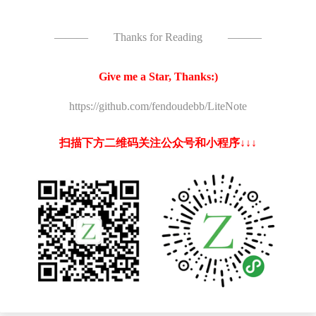
———
Thanks for Reading
———
Give me a Star, Thanks:)
https://github.com/fendoudebb/LiteNote
扫描下方二维码关注公众号和小程序↓↓↓