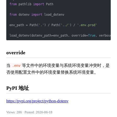
from
 pathlib 
import
 Path

from
 dotenv 
import
 load_dotenv

env_path = Path(
'.'
) / Path(
'../'
) / 
'.env.prod'
load_dotenv(dotenv_path=env_path, override=
True
, verbose=
T
override
当
等文件中的环境变量与系统环境变量冲突时，是
.env
否使用配置文件中的环境变量替换系统环境变量。
PyPI 地址
https://pypi.org/project/python-dotenv
Views: 286 · Posted: 2026-06-18