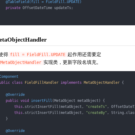
@TableField(fill = FieldFill.UPDATE)
private
 OffsetDateTime updateTs;

taObjectHandler
使得
起作用还需要定
fill = FieldFill.UPDATE
实现类，更新字段名填充。
MetaObjectHandler
Component
ublic
class
FieldFillHandler
implements
MetaObjectHandler
{

@Override
public
void
insertFill
(MetaObject metaObject)
{

this
.strictInsertFill(metaObject, 
"createTs"
, OffsetDateT
this
.strictInsertFill(metaObject, 
"createBy"
, String.clas
   }

@Override