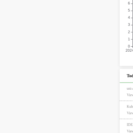
Tod
un
View
Kub
View
ID
View