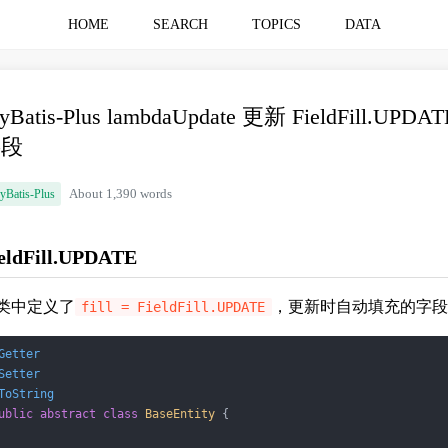
HOME
SEARCH
TOPICS
DATA
yBatis-Plus lambdaUpdate 更新 FieldFill.UPDAT
字段
yBatis-Plus
About 1,390 words
eldFill.UPDATE
类中定义了
，更新时自动填充的字段
fill = FieldFill.UPDATE
Getter
Setter
ToString
ublic
abstract
class
BaseEntity
{
