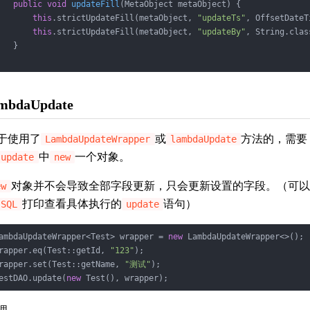
public
void
updateFill
(MetaObject metaObject)
{

this
.strictUpdateFill(metaObject, 
"updateTs"
, OffsetDateT
this
.strictUpdateFill(metaObject, 
"updateBy"
, String.clas
   }

ambdaUpdate
于使用了
或
方法的，需要
LambdaUpdateWrapper
lambdaUpdate
中
一个对象。
update
new
对象并不会导致全部字段更新，只会更新设置的字段。（可以
ew
打印查看具体执行的
语句）
SQL
update
ambdaUpdateWrapper<Test> wrapper = 
new
 LambdaUpdateWrapper<>();

rapper.eq(Test::getId, 
"123"
);

rapper.set(Test::getName, 
"测试"
);

estDAO.update(
new