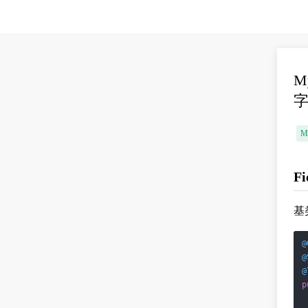
M
M
Fi
基
@
@
@
p