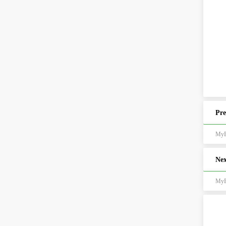
Pre
My
Nex
MyB