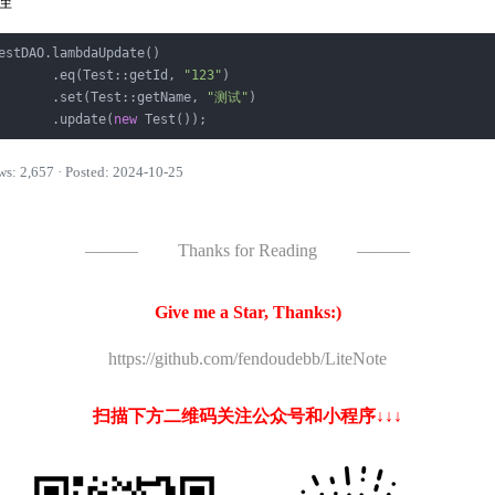
理
estDAO.lambdaUpdate()

       .eq(Test::getId, 
"123"
)

       .set(Test::getName, 
"测试"
)

       .update(
new
ws: 2,657 · Posted: 2024-10-25
———
Thanks for Reading
———
Give me a Star, Thanks:)
https://github.com/fendoudebb/LiteNote
扫描下方二维码关注公众号和小程序↓↓↓