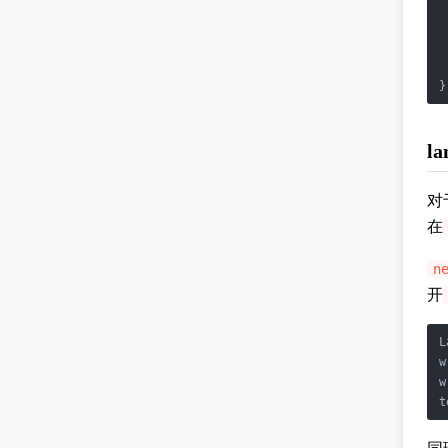
 
l
对
在
n
开
L
w
w
t