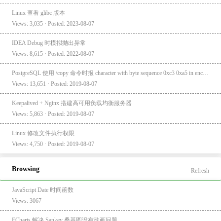
Linux 查看 glibc 版本
Views: 3,035 · Posted: 2023-08-07
IDEA Debug 时模拟抛出异常
Views: 8,615 · Posted: 2022-08-07
PostgreSQL 使用 \copy 命令时报 character with byte sequence 0xc3 0xa5 in encoding "UTF8" has no equivalent in encoding "GBK"
Views: 13,651 · Posted: 2019-08-07
Keepalived + Nginx 搭建高可用负载均衡服务器
Views: 5,863 · Posted: 2019-08-07
Linux 修改文件执行权限
Views: 4,750 · Posted: 2019-08-07
Browsing
Refresh
JavaScript Date 时间函数
Views: 3067
ECharts 解决 Sankey 桑基图没有动画问题