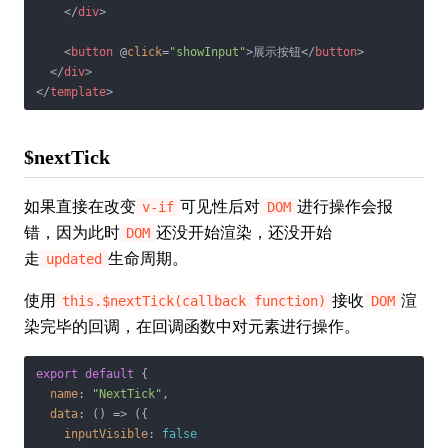
</
div
>
<
button
 @
click
=
"showInput"
>
展示按钮
</
button
>
</
div
>
</
template
>
$nextTick
如果直接在改变
可见性后对
进行操作会报
v-if
DOM
错，因为此时
还没开始渲染，还没开始
DOM
走
生命周期。
updated
使用
接收
渲
this.$nextTick(callback function)
DOM
染完毕的回调，在回调函数中对元素进行操作。
export
default
 {

name
: 
"NextTick"
,

data
: 
() =>
 ({

inputVisible
: 
false