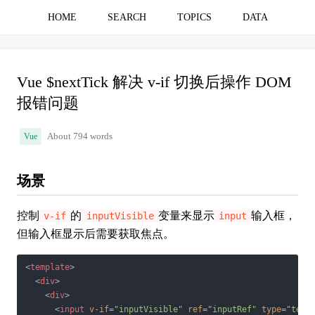
HOME
SEARCH
TOPICS
DATA
Vue $nextTick 解决 v-if 切换后操作 DOM
报错问题
Vue
About 794 words
场景
控制
的
变量来显示
输入框，
v-if
inputVisible
input
但输入框显示后需要获取焦点。
<
template
>
<
div
>
<
div
>
<
input
v-if
=
"inputVisible"
ref
=
"inputRef"
type
=
"text