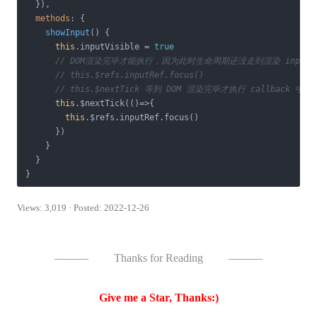
  }),

methods
: {

showInput
(
)
 {

this
.inputVisible = 
true
// DOM渲染完毕才能执行，因为此时生命周期还没走到渲染 input
// this.$refs.inputRef.focus()
// this.$nextTick 等到 DOM 渲染完毕才执行 callback 中
this
.$nextTick(
()=>
{

this
.$refs.inputRef.focus()

      })

    }

  }

}
Views: 3,019 · Posted: 2022-12-26
———
Thanks for Reading
———
Give me a Star, Thanks:)