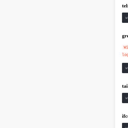
te
w
gr
W
lo
w
tai
w
if