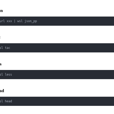
on
url xxx | wsl json_pp
c
sl tac
s
sl less
ad
sl head