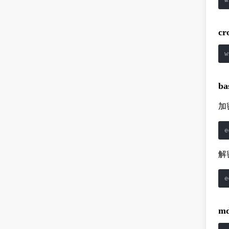
w
cr
w
ba
加
e
解
e
m