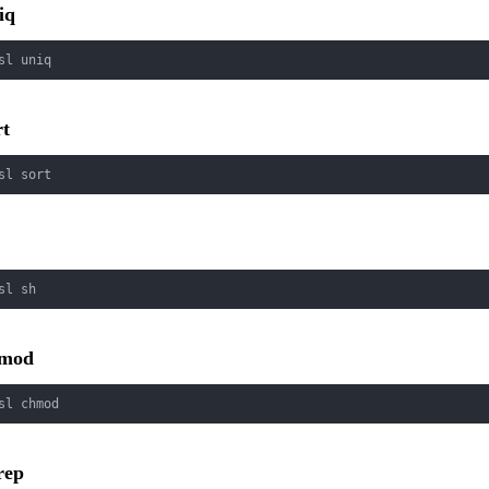
iq
sl uniq
rt
sl sort
sl sh
hmod
sl chmod
rep