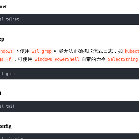
lnet
sl telnet
ep
下使用
可能无法正确抓取流式日志，如
indows
wsl grep
kubec
，可使用
自带的命令
gs -f
Windows PowerShell
SelectString
sl grep
l
sl tail
config