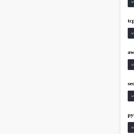
w
tc
w
a
w
se
w
py
w