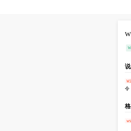
W
W
说
W
令
格
w