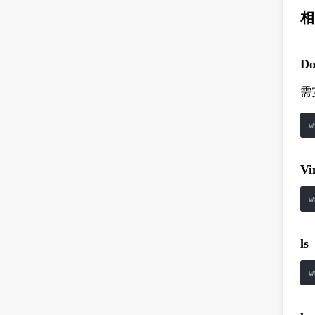
相
Do
需
w
V
w
ls
w