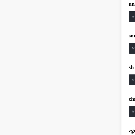
un
w
so
w
sh
w
c
w
zg