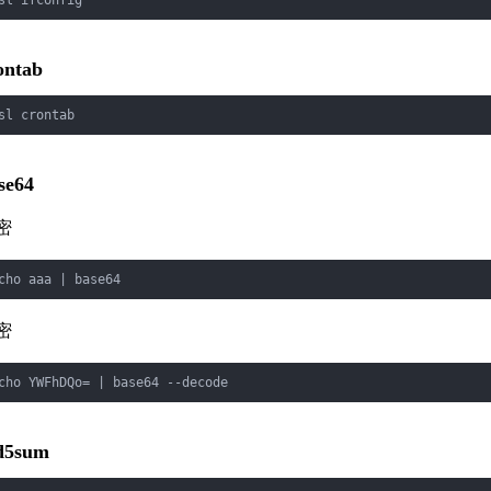
sl ifconfig
ontab
sl crontab
se64
密
cho aaa | base64
密
cho YWFhDQo= | base64 --decode
d5sum