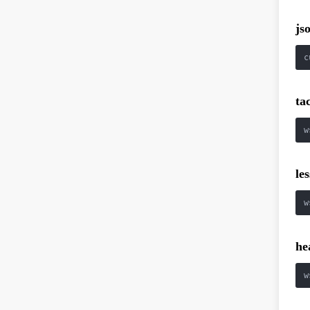
js
c
ta
w
les
w
he
w