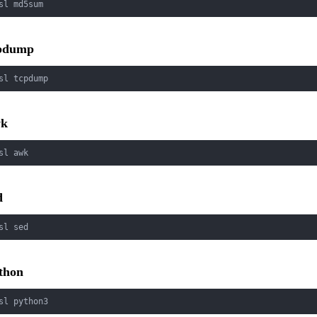
sl md5sum
pdump
sl tcpdump
wk
sl awk
d
sl sed
thon
sl python3