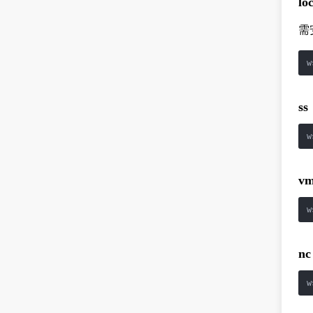
lo
需
w
ss
w
vm
w
nc
w