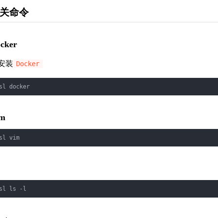
关命令
cker
安装
Docker
sl docker
im
sl vim
sl ls -l