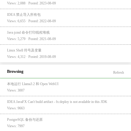
Views: 2,088 · Posted: 2023-08-09
IDEA 禁止导入所有包
Views: 6,655 · Posted: 2022-08-09
Java jcmd 命令打印线程堆栈
Views: 5,279 · Posted: 2021-08-09
Linux Shell 符号及变量
Views: 4,312 · Posted: 2019-08-09
Browsing
Refresh
本地运行 Llama3.2 和 Open WebUI
Views: 3007
IDEA JavaFX Can't build artifact - fx:deploy is not available in this JDK
Views: 9663
PostgreSQL 备份与还原
Views: 7997