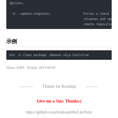
Options:

 -U,--update-snapshots                  Forces a check for 
                                        releases and update
                                        remote repositorie
示例
mvn -U clean package -Dmaven.skip.test=true
Views: 4,091 · Posted: 2023-04-02
———
Thanks for Reading
———
Give me a Star, Thanks:)
https://github.com/fendoudebb/LiteNote