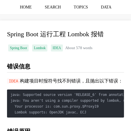
HOME
SEARCH
TOPICS
DATA
Spring Boot 运行工程 Lombok 报错
Spring Boot
Lombok
IDEA
About 578 words
错误信息
构建项目时报符号找不到错误，且抛出以下错误：
IDEA
java: Supported source version 'RELEASE_6' from annotation 
java: You aren't using a compiler supported by lombok, so l
  Your processor is: com.sun.proxy.$Proxy19

  Lombok supports: OpenJDK javac, ECJ