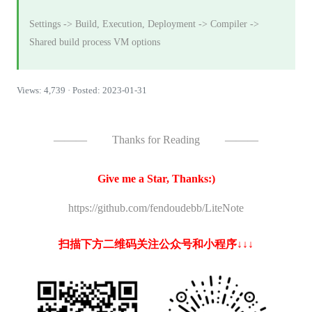
Settings -> Build, Execution, Deployment -> Compiler ->
Shared build process VM options
Views: 4,739 · Posted: 2023-01-31
———
Thanks for Reading
———
Give me a Star, Thanks:)
https://github.com/fendoudebb/LiteNote
扫描下方二维码关注公众号和小程序↓↓↓