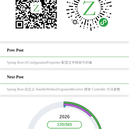
Prev Post
Spring Boot @ConfigurationProperties 配置文件映射为对象
Next Post
Spring Boot 自定义 HandlerMethodArgumentResolver 接收 Controller 方法参数