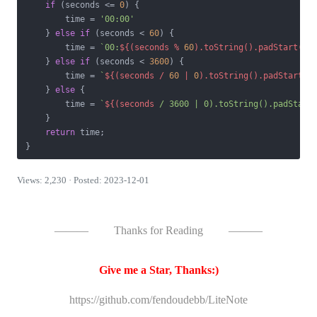
if
 (seconds <= 
0
) {

        time = 
'00:00'
    } 
else
if
 (seconds < 
60
) {

        time = 
`00:
${(seconds % 
60
).toString().padStart(
2
,
    } 
else
if
 (seconds < 
3600
) {

        time = 
`
${(seconds / 
60
 | 
0
).toString().padStart(
2
    } 
else
 {

        time = 
`
${(seconds 
/ 3600 | 0).toString().padStart
    }

return
 time;

}
Views: 2,230 · Posted: 2023-12-01
———
Thanks for Reading
———
Give me a Star, Thanks:)
https://github.com/fendoudebb/LiteNote