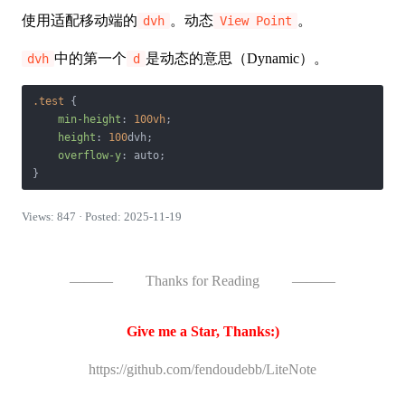
使用适配移动端的
。动态
。
dvh
View Point
中的第一个
是动态的意思（Dynamic）。
dvh
d
.test
 {

min-height
: 
100vh
;

height
: 
100
dvh;

overflow-y
: auto;

Views: 847 · Posted: 2025-11-19
———
Thanks for Reading
———
Give me a Star, Thanks:)
https://github.com/fendoudebb/LiteNote