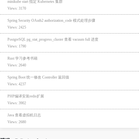
minikube start 指定 Kubernetes 集群
Views: 3170
Spring Security OAuth2 authorization_code 模式处理步骤
Views: 2425
PostgreSQL pg_stat_progress_cluster 查看 vacuum full 进度
Views: 1790
Rust 学习参考书籍
Views: 2640
Spring Boot 统一修改 Controller 返回值
Views: 4237
PHP编译安装redis扩展
Views: 3902
Java 查看虚拟机日志
Views: 2680