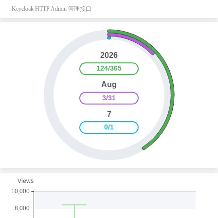
Keycloak HTTP Admin 管理接口