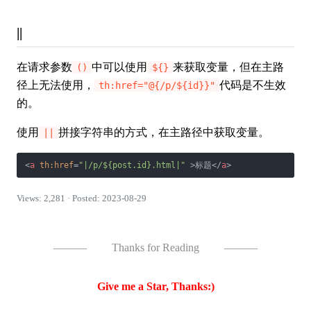
||
在请求参数
中可以使用
来获取变量，但在主路
()
${}
径上无法使用，
代码是不生效
th:href="@{/p/${id}}"
的。
使用
拼接字符串的方式，在主路径中获取变量。
||
<
a
th:href
=
"|/p/${post.id}.html|"
 >
标题
</
a
>
Views: 2,281 · Posted: 2023-08-29
———
Thanks for Reading
———
Give me a Star, Thanks:)