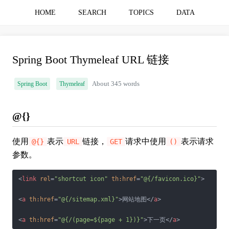
HOME
SEARCH
TOPICS
DATA
Spring Boot Thymeleaf URL 链接
Spring Boot
Thymeleaf
About 345 words
@{}
使用
表示
链接，
请求中使用
表示请求
@{}
URL
GET
()
参数。
<
link
rel
=
"shortcut icon"
th:href
=
"@{/favicon.ico}"
>
<
a
th:href
=
"@{/sitemap.xml}"
>
网站地图
</
a
>
<
a
th:href
=
"@{/(page=${page + 1})}"
>
下一页
</
a
>