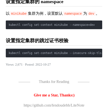
设置指定集群的 namespace
以
集群为例，设置默认
为
。
minikube
namespace
dev
kubectl config set-context minikube --namespace=dev
设置指定集群的跳过证书校验
kubectl config set-context minikube --insecure-skip-tls-ve
Views: 2,671 · Posted: 2022-10-27
———
Thanks for Reading
———
Give me a Star, Thanks:)
https://github.com/fendoudebb/LiteNote