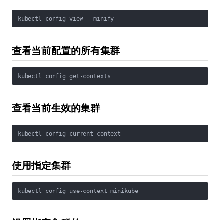
kubectl config view --minify
查看当前配置的所有集群
kubectl config get-contexts
查看当前生效的集群
kubectl config current-context
使用指定集群
kubectl config use-context minikube