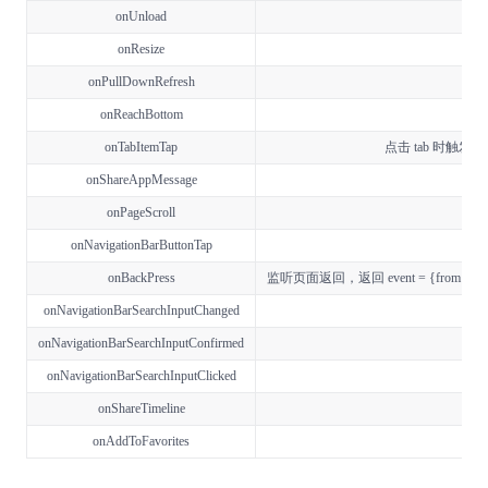
onUnload
onResize
onPullDownRefresh
onReachBottom
onTabItemTap
点击 tab 时触
onShareAppMessage
onPageScroll
onNavigationBarButtonTap
onBackPress
监听页面返回，返回 event = {from:bac
onNavigationBarSearchInputChanged
onNavigationBarSearchInputConfirmed
onNavigationBarSearchInputClicked
onShareTimeline
onAddToFavorites