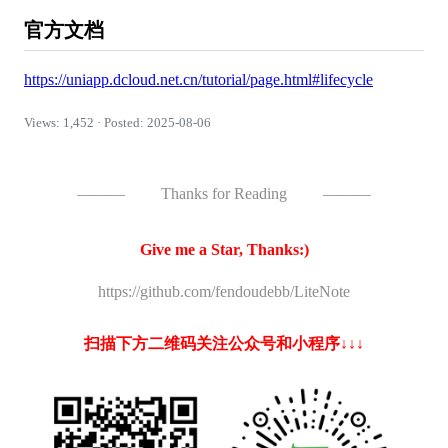
官方文档
https://uniapp.dcloud.net.cn/tutorial/page.html#lifecycle
Views: 1,452 · Posted: 2025-08-06
———
Thanks for Reading
———
Give me a Star, Thanks:)
https://github.com/fendoudebb/LiteNote
扫描下方二维码关注公众号和小程序↓↓↓