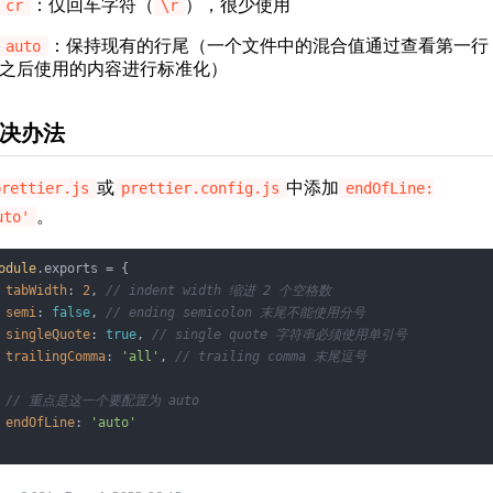
：仅回车字符（
），很少使用
cr
\r
：保持现有的行尾（一个文件中的混合值通过查看第一行
auto
之后使用的内容进行标准化）
决办法
或
中添加
prettier.js
prettier.config.js
endOfLine:
。
uto'
odule
.exports = {

tabWidth
: 
2
, 
// indent width 缩进 2 个空格数
semi
: 
false
, 
// ending semicolon 末尾不能使用分号
singleQuote
: 
true
, 
// single quote 字符串必须使用单引号
trailingComma
: 
'all'
, 
// trailing comma 末尾逗号
// 重点是这一个要配置为 auto
endOfLine
: 
'auto'