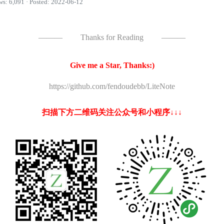
ws: 6,091 · Posted: 2022-06-12
———
Thanks for Reading
———
Give me a Star, Thanks:)
https://github.com/fendoudebb/LiteNote
扫描下方二维码关注公众号和小程序↓↓↓