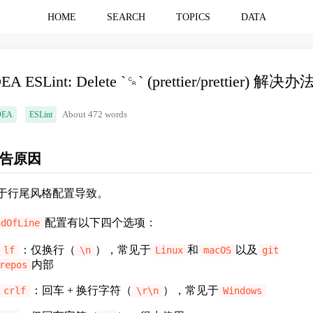
HOME
SEARCH
TOPICS
DATA
EA ESLint: Delete `␍` (prettier/prettier) 解决办
DEA
ESLint
About 472 words
告原因
于行尾风格配置导致。
配置有以下四个选项：
ndOfLine
：仅换行（
），常见于
和
以及
lf
\n
Linux
macOS
git
内部
repos
：回车 + 换行字符（
），常见于
crlf
\r\n
Windows