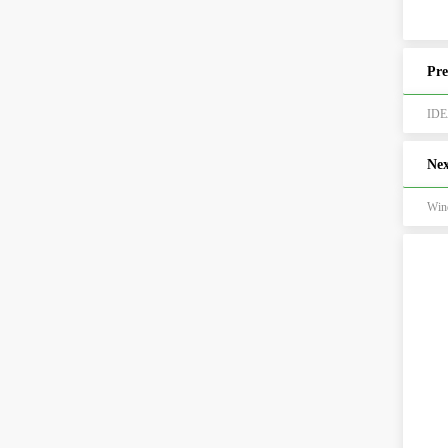
Pre
ID
Nex
Wi