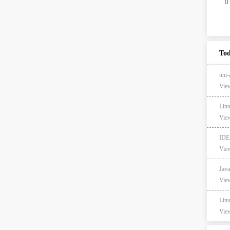
Tod
un
View
Li
View
ID
View
Ja
View
Li
View