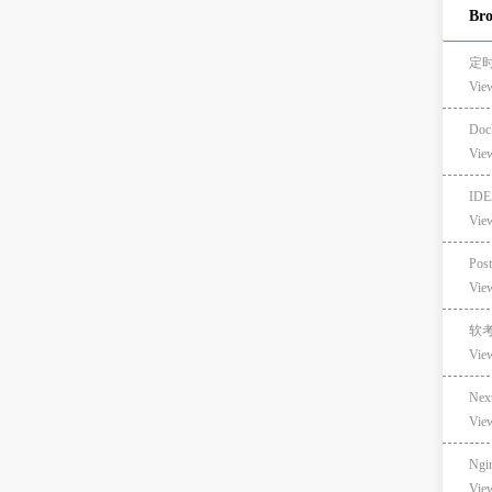
Br
定时
Vie
Doc
Vie
ID
Vie
Po
Vie
软
Vie
Nex
Vie
Ng
Vie