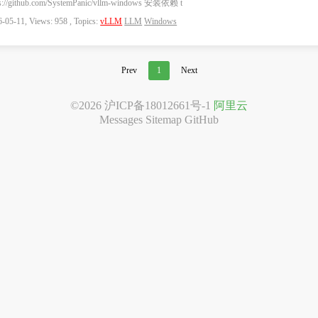
ps://github.com/SystemPanic/vllm-windows 安装依赖 t
-05-11, Views: 958 , Topics:
vLLM
LLM
Windows
Prev
1
Next
©2026
沪ICP备18012661号-1
阿里云
Messages
Sitemap
GitHub