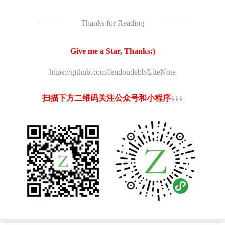
———
Thanks for Reading
———
Give me a Star, Thanks:)
https://github.com/fendoudebb/LiteNote
扫描下方二维码关注公众号和小程序↓↓↓