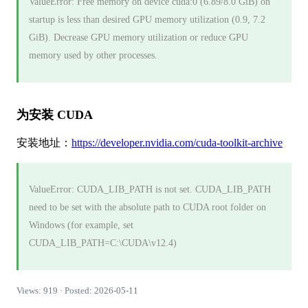
ValueError: Free memory on device cuda:0 (6.89/8.0 GiB) on
startup is less than desired GPU memory utilization (0.9, 7.2
GiB). Decrease GPU memory utilization or reduce GPU
memory used by other processes.
为安装 CUDA
安装地址：
https://developer.nvidia.com/cuda-toolkit-archive
ValueError: CUDA_LIB_PATH is not set. CUDA_LIB_PATH
need to be set with the absolute path to CUDA root folder on
Windows (for example, set
CUDA_LIB_PATH=C:\CUDA\v12.4)
Views: 919 · Posted: 2026-05-11