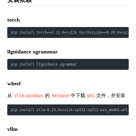
torch
llguidance xgrammar
wheel
从
的
中下载
文件，并安装
vllm-windows
Release
whl
vllm