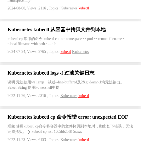
namespace: my-
2024-08-06, Views: 2116 , Topics:
Kubernetes
kubectl
Kubernetes kubectl 从容器中拷贝文件到本地
kubectl cp 常用的命令 kubectl cp -n <namespace> <pod>:<remote filename>
<local filename with path> --kub
2024-07-24, Views: 2765 , Topics:
kubectl
Kubernetes
Kubernetes kubectl logs -f 过滤关键日志
说明 无法使用wsl grep，试过--line-buffered及2&gt;&amp;1均无法输出。
Select-String 使用Powershell中提
2022-11-26, Views: 5316 , Topics:
Kubernetes
kubectl
Kubernetes kubectl cp 命令报错 error: unexpected EOF
现象 使用kubectl cp命令将容器中的文件拷贝到本地时，抛出如下错误，无法
完成拷贝。 ❯ kubectl cp test-16c5bb25f8-5xrxx
2022-11-23, Views: 6153 , Topics:
Kubernetes
kubectl