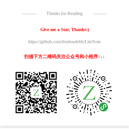
———
Thanks for Reading
———
Give me a Star, Thanks:)
https://github.com/fendoudebb/LiteNote
扫描下方二维码关注公众号和小程序↓↓↓