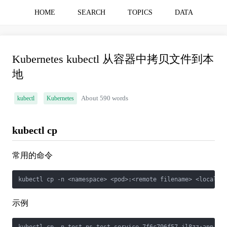
HOME
SEARCH
TOPICS
DATA
Kubernetes kubectl 从容器中拷贝文件到本
地
kubectl
Kubernetes
About 590 words
kubectl cp
常用的命令
示例