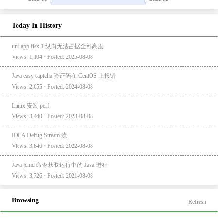
Today In History
uni-app flex 1 纵向无法占据全部高度
Views: 1,104 · Posted: 2025-08-08
Java easy captcha 验证码在 CentOS 上报错
Views: 2,655 · Posted: 2024-08-08
Linux 安装 perf
Views: 3,440 · Posted: 2023-08-08
IDEA Debug Stream 流
Views: 3,846 · Posted: 2022-08-08
Java jcmd 命令获取运行中的 Java 进程
Views: 3,726 · Posted: 2021-08-08
Browsing
Refresh