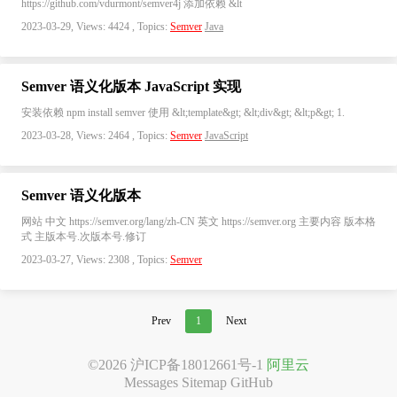
https://github.com/vdurmont/semver4j 添加依赖 &lt
2023-03-29, Views: 4424 , Topics:
Semver
Java
Semver 语义化版本 JavaScript 实现
安装依赖 npm install semver 使用 &lt;template&gt; &lt;div&gt; &lt;p&gt; 1.
2023-03-28, Views: 2464 , Topics:
Semver
JavaScript
Semver 语义化版本
网站 中文 https://semver.org/lang/zh-CN 英文 https://semver.org 主要内容 版本格
式 主版本号.次版本号.修订
2023-03-27, Views: 2308 , Topics:
Semver
Prev
1
Next
©2026
沪ICP备18012661号-1
阿里云
Messages
Sitemap
GitHub