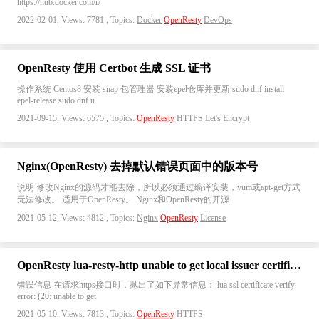
https://hub.docker.com/r/
2022-02-01, Views: 7781 , Topics:
Docker
OpenResty
DevOps
OpenResty 使用 Certbot 生成 SSL 证书
操作系统 Centos8 安装 snap 包管理器 安装epel仓库并更新 sudo dnf install
epel-release sudo dnf u
2021-09-15, Views: 6575 , Topics:
OpenResty
HTTPS
Let's Encrypt
Nginx(OpenResty) 去掉默认错误页面中的版本号
说明 修改Nginx的源码才能去除，所以必须通过编译安装，yum或apt-get方式
无法修改。 适用于OpenResty。 Nginx和OpenResty的开源
2021-05-12, Views: 4812 , Topics:
Nginx
OpenResty
License
OpenResty lua-resty-http unable to get local issuer certificate
错误信息 在请求https接口时，抛出了如下异常信息： lua ssl certificate verify
error: (20: unable to get
2021-05-10, Views: 7813 , Topics:
OpenResty
HTTPS