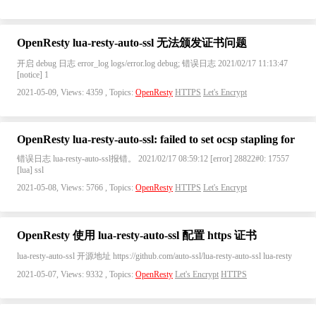
OpenResty lua-resty-auto-ssl 无法颁发证书问题
开启 debug 日志 error_log logs/error.log debug; 错误日志 2021/02/17 11:13:47
[notice] 1
2021-05-09, Views: 4359 , Topics:
OpenResty
HTTPS
Let's Encrypt
OpenResty lua-resty-auto-ssl: failed to set ocsp stapling for
错误日志 lua-resty-auto-ssl报错。 2021/02/17 08:59:12 [error] 28822#0: 17557
[lua] ssl
2021-05-08, Views: 5766 , Topics:
OpenResty
HTTPS
Let's Encrypt
OpenResty 使用 lua-resty-auto-ssl 配置 https 证书
lua-resty-auto-ssl 开源地址 https://github.com/auto-ssl/lua-resty-auto-ssl lua-resty
2021-05-07, Views: 9332 , Topics:
OpenResty
Let's Encrypt
HTTPS