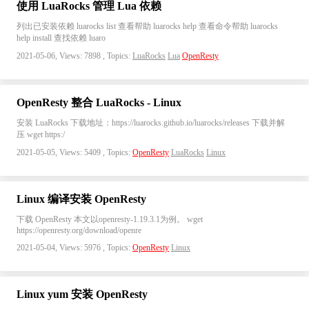
使用 LuaRocks 管理 Lua 依赖
列出已安装依赖 luarocks list 查看帮助 luarocks help 查看命令帮助 luarocks
help install 查找依赖 luaro
2021-05-06, Views: 7898 , Topics:
LuaRocks
Lua
OpenResty
OpenResty 整合 LuaRocks - Linux
安装 LuaRocks 下载地址：https://luarocks.github.io/luarocks/releases 下载并解
压 wget https:/
2021-05-05, Views: 5409 , Topics:
OpenResty
LuaRocks
Linux
Linux 编译安装 OpenResty
下载 OpenResty 本文以openresty-1.19.3.1为例。 wget
https://openresty.org/download/openre
2021-05-04, Views: 5976 , Topics:
OpenResty
Linux
Linux yum 安装 OpenResty