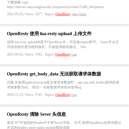
下载镜像 wget
https://mirrors.tuna.tsinghua.edu.cn/openresty/centos/7/x86_64/openres
2021-05-03, Views: 5277 , Topics:
OpenResty
yum
Linux
OpenResty 使用 lua-resty-upload 上传文件
说明 lua-resty-upload内置于OpenResty中，可直接require即可。 Linux平台文
件保存路径需为绝对路径，不能使用相对路径。 Win
2021-03-02, Views: 5781 , Topics:
OpenResty
Lua
OpenResty get_body_data 无法获取请求体数据
问题 在使用application/json提交请求体数据时，ngx.req.read_body()获得的请
求体参数为nil。 情况一 在获取请求体前未使用ng
2020-11-23, Views: 5741 , Topics:
OpenResty
Lua
OpenResty 清除 Sever 头信息
需求 HTTP返回的Header中不带Server字段。 方式 使用OpenResty自带并默认
开启的headers-more-nginx-module模块清除