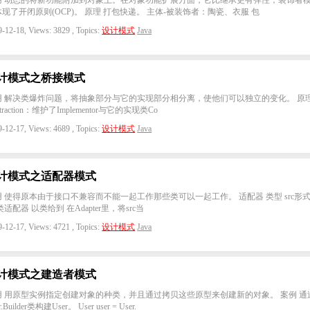
用 动态的将新功能附加到对象上。在对象功能扩展方面，它比继承更有弹性，装饰者
现了开闭原则(OCP)。 原理 打包快递。 主体-被装饰者：陶瓷、衣服 包
-12-18, Views: 3829 , Topics:
设计模式
Java
计模式之桥接模式
用 解决类爆炸问题，将抽象部分与它的实现部分相分离，使他们可以独立的变化。 原
straction：维护了Implementor与它的实现类Co
-12-17, Views: 4689 , Topics:
设计模式
Java
计模式之适配器模式
用 使得原本由于接口不兼容而不能一起工作那些类可以一起工作。 适配器 类型 src形式
类适配器 以类给到 在Adapter里，将src当
-12-17, Views: 4721 , Topics:
设计模式
Java
计模式之建造者模式
用 用原型实例指定创建对象的种类，并且通过拷贝这些原型来创建新的对象。 案例 通
r.Builder类构建User。 User user = User.