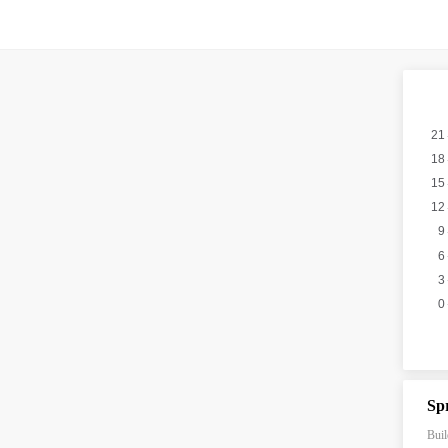
S
Bui