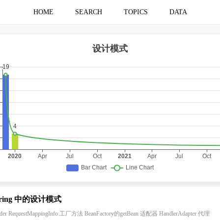
HOME
SEARCH
TOPICS
DATA
pring 中的设计模式
lder RequestMappingInfo 工厂方法 BeanFactory的getBean 适配器 HandlerAdapter 代理