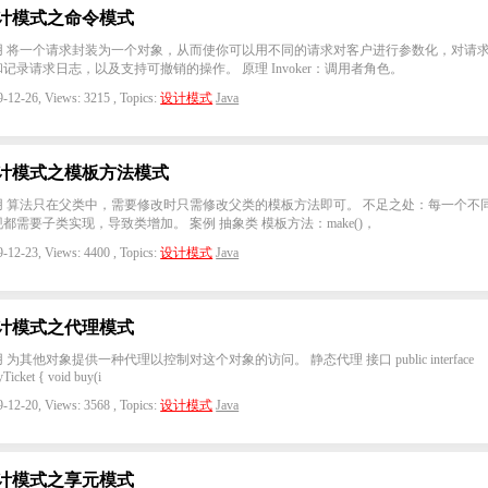
计模式之命令模式
用 将一个请求封装为一个对象，从而使你可以用不同的请求对客户进行参数化，对请
记录请求日志，以及支持可撤销的操作。 原理 Invoker：调用者角色。
-12-26, Views: 3215 , Topics:
设计模式
Java
计模式之模板方法模式
用 算法只在父类中，需要修改时只需修改父类的模板方法即可。 不足之处：每一个不
都需要子类实现，导致类增加。 案例 抽象类 模板方法：make()，
-12-23, Views: 4400 , Topics:
设计模式
Java
计模式之代理模式
 为其他对象提供一种代理以控制对这个对象的访问。 静态代理 接口 public interface
Ticket { void buy(i
-12-20, Views: 3568 , Topics:
设计模式
Java
计模式之享元模式