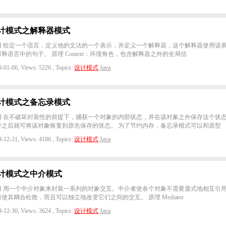
计模式之解释器模式
用 给定一个语言，定义他的文法的一个表示，并定义一个解释器，这个解释器使用该
释语言中的句子。 原理 Context：环境角色，包含解释器之外的全局信
-01-06, Views: 5226 , Topics:
设计模式
Java
计模式之备忘录模式
用 在不破坏封装性的前提下，捕获一个对象的内部状态，并在该对象之外保存这个状
样之后就可将该对象恢复到原先保存的状态。 为了节约内存，备忘录模式可以和原型
-12-31, Views: 4186 , Topics:
设计模式
Java
计模式之中介模式
用 用一个中介对象来封装一系列的对象交互。中介者使各个对象不需要显式地相互引
使其耦合松散，而且可以独立地改变它们之间的交互。 原理 Mediator
-12-30, Views: 3624 , Topics:
设计模式
Java