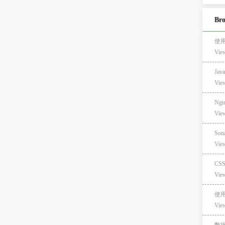
Br
使用 
Vie
Jav
Vie
Ngi
Vie
Son
Vie
CS
Vie
使用 
Vie