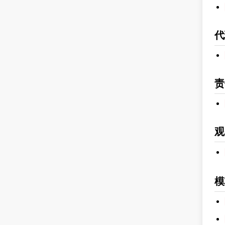
代
责
观
模