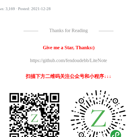
ws: 3,169 · Posted: 2021-12-28
———
Thanks for Reading
———
Give me a Star, Thanks:)
https://github.com/fendoudebb/LiteNote
扫描下方二维码关注公众号和小程序↓↓↓