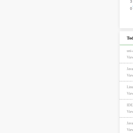
Tod
un
View
Jav
View
Lin
View
IDE
View
Ja
View