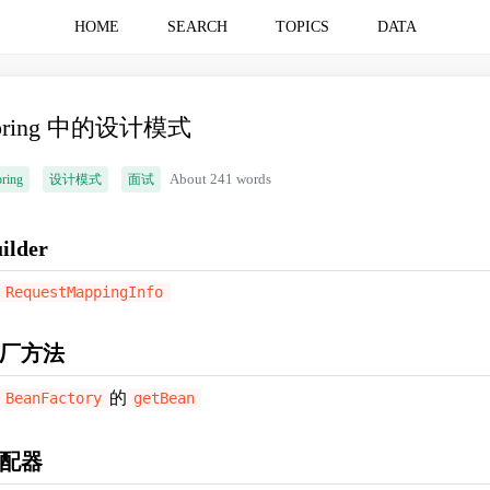
HOME
SEARCH
TOPICS
DATA
pring 中的设计模式
ring
设计模式
面试
About 241 words
ilder
RequestMappingInfo
厂方法
的
BeanFactory
getBean
配器