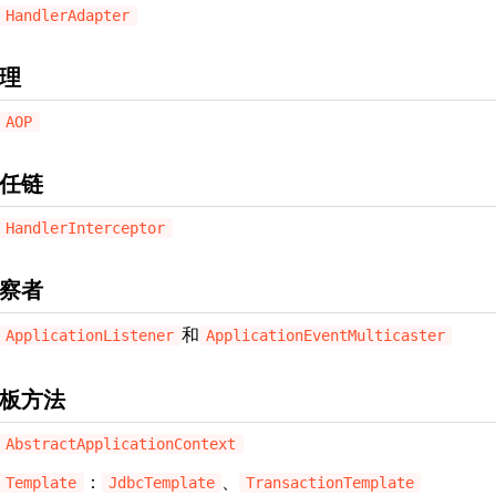
HandlerAdapter
理
AOP
任链
HandlerInterceptor
察者
和
ApplicationListener
ApplicationEventMulticaster
板方法
AbstractApplicationContext
：
、
Template
JdbcTemplate
TransactionTemplate