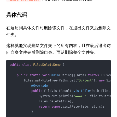
具体代码
在遍历到具体文件时删除该文件，在退出文件夹后删除文
件夹。
这样就能实现删除文件夹下的所有内容，且在最后退出访
问自身文件夹后删除自身。而从删除整个文件夹。
public
class
FilesDeleteDemo
{

public
static
void
main
(String[] args)
throws
 IOExcept
        Files.walkFileTree(Paths.get(
"D:/test"
), 
new
 Simple
@Override
public
 FileVisitResult 
visitFile
(Path file, Ba
                System.out.println(
"===> "
 +file.toString()
                Files.delete(file);

return
super
.visitFile(file, attrs);

            }
