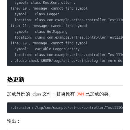
  symbol: class RestController , 

line: 19 , message: cannot find symbol

  symbol:   class Logger

  location: class com.example.arthas.controller.Test111Cont
line: 21 , message: cannot find symbol

  symbol:   class GetMapping

  location: class com.example.arthas.controller.Test111Cont
line: 19 , message: cannot find symbol

  symbol:   variable LoggerFactory

  location: class com.example.arthas.controller.Test111Cont
, please check $HOME/logs/arthas/arthas.log for more detai
热更新
加载外部的 .class 文件，替换原有
已加载的类。
JVM
retransform /tmp/com/example/arthas/controller/Test111Cont
输出：