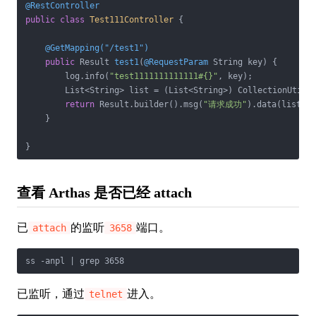
@RestController
public
class
Test111Controller
{

@GetMapping("/test1")
public
 Result 
test1
(
@RequestParam
 String key)
{

        log.info(
"test1111111111111#{}"
, key);

        List<String> list = (List<String>) CollectionUtils
return
 Result.builder().msg(
"请求成功"
).data(list).b
    }

}
查看 Arthas 是否已经 attach
已
的监听
端口。
attach
3658
ss -anpl | grep 3658
已监听，通过
进入。
telnet