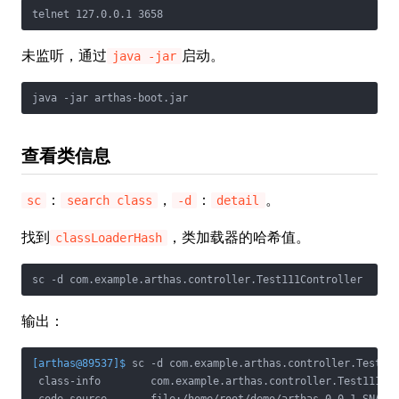
telnet 127.0.0.1 3658
未监听，通过
启动。
java -jar
java -jar arthas-boot.jar
查看类信息
：
，
：
。
sc
search class
-d
detail
找到
，类加载器的哈希值。
classLoaderHash
sc -d com.example.arthas.controller.Test111Controller
输出：
[arthas@89537]$
 sc -d com.example.arthas.controller.Test11
 class-info        com.example.arthas.controller.Test111Con