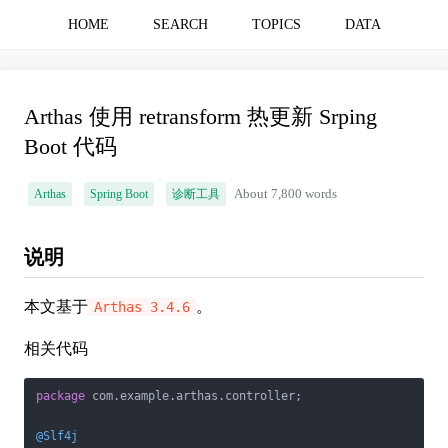
HOME
SEARCH
TOPICS
DATA
Arthas 使用 retransform 热更新 Srping
Boot 代码
Arthas
Spring Boot
诊断工具
About 7,800 words
说明
本文基于
。
Arthas 3.4.6
相关代码
package
 com.example.arthas.controller;

@Slf4j