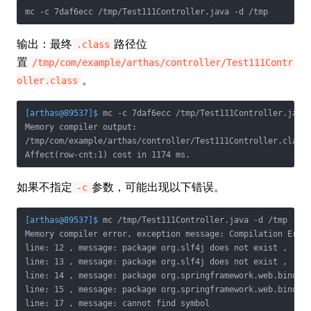
mc -c 7daf6ecc /tmp/Test111Controller.java -d /tmp
输出：最终
路径位
.class
置
/tmp/com/example/arthas/controller/Test111Contr
。
oller.class
[arthas@89537]$
 mc -c 7daf6ecc /tmp/Test111Controller.java
Memory compiler output:

/tmp/com/example/arthas/controller/Test111Controller.class

Affect(row-cnt:1) cost in 1174 ms.
如果不指定
参数，可能出现以下错误。
-c
[arthas@89537]$
 mc /tmp/Test111Controller.java -d /tmp
Memory compiler error, exception message: Compilation Error
line: 12 , message: package org.slf4j does not exist , 

line: 13 , message: package org.slf4j does not exist , 

line: 14 , message: package org.springframework.web.bind.an
line: 15 , message: package org.springframework.web.bind.an
line: 17 , message: cannot find symbol
