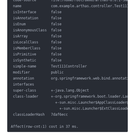
 code-source       file:/home/root/demo/arthas-0.0.1-SNAPSH
 name              com.example.arthas.controller.Test111Con
 isInterface       false                                   
 isAnnotation      false                                   
 isEnum            false                                   
 isAnonymousClass  false                                   
 isArray           false                                   
 isLocalClass      false                                   
 isMemberClass     false                                   
 isPrimitive       false                                   
 isSynthetic       false                                   
 simple-name       Test111Controller                       
 modifier          public                                  
 annotation        org.springframework.web.bind.annotation.
 interfaces                                                
 super-class       +-java.lang.Object                      
 class-loader      +-org.springframework.boot.loader.Launch
                     +-sun.misc.Launcher$AppClassLoader@55f
                       +-sun.misc.Launcher$ExtClassLoader@1
 classLoaderHash   7daf6ecc                                
Affect(row-cnt:1) cost in 37 ms.