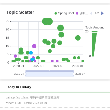
Today In History
uni-app flex column 布局中图片高度被压缩
Views: 1,381 · Posted: 2025-08-09