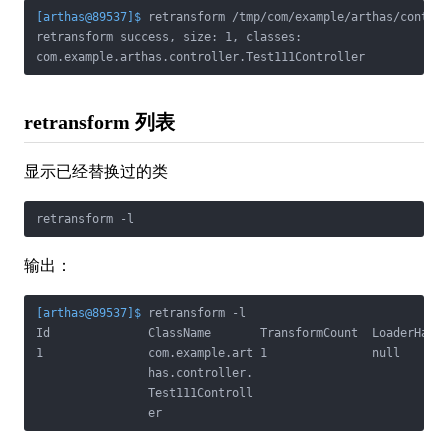
[arthas@89537]$
 retransform /tmp/com/example/arthas/contro
retransform success, size: 1, classes:

com.example.arthas.controller.Test111Controller
retransform 列表
显示已经替换过的类
retransform -l
输出：
[arthas@89537]$
 retransform -l
Id              ClassName       TransformCount  LoaderHash 
1               com.example.art 1               null       
                has.controller.                            
                Test111Controll                            
                er