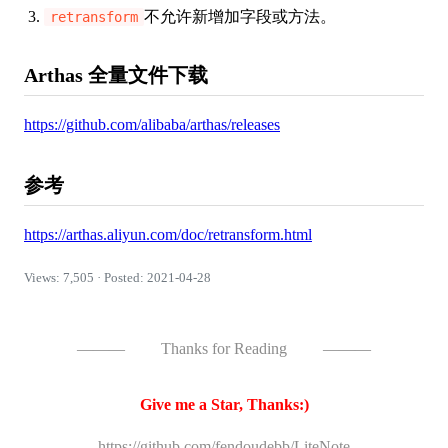
不允许新增加字段或方法。
retransform
Arthas 全量文件下载
https://github.com/alibaba/arthas/releases
参考
https://arthas.aliyun.com/doc/retransform.html
Views: 7,505 · Posted: 2021-04-28
———
Thanks for Reading
———
Give me a Star, Thanks:)
https://github.com/fendoudebb/LiteNote