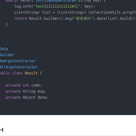
public
 Result 
test1
(
@RequestParam
 String key)
{

       log.info(
"test1111111111111#{}"
, key);

       List<String> list = (List<String>) CollectionUtils.arrayT
return
 Result.builder().msg(
"请求成功"
).data(list).build();
   }

Data
Builder
NoArgsConstructor
AllArgsConstructor
ublic
class
Result
{

private
int
 code;

private
 String msg;

private
 Object data;

-t