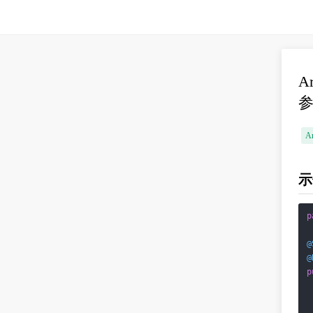
A
Ar
示
p
@
@
p