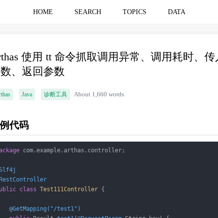
HOME
SEARCH
TOPICS
DATA
rthas 使用 tt 命令抓取调用异常、调用耗时、传
参数、返回参数
thas
Java
诊断工具
About 1,660 words
例代码
ackage
 com.example.arthas.controller;

Slf4j
RestController
ublic
class
Test111Controller
{

@GetMapping("/test1")